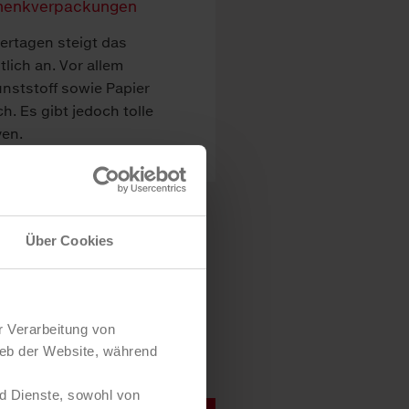
ertagen steigt das
lich an. Vor allem
ststoff sowie Papier
h. Es gibt jedoch tolle
ven.
Über Cookies
r Verarbeitung von
ieb der Website, während
d Dienste, sowohl von