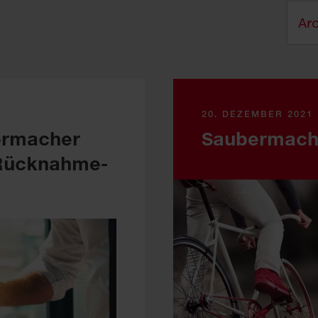
20. DEZEMBER 2021
ermacher
Saubermach
 Rücknahme­