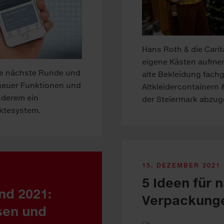
Hans Roth & die Carit
eigene Kästen aufmer
ie nächste Runde und
alte Bekleidung fachg
 neuer Funktionen und
Altkleidercontainern 
nderem ein
der Steiermark abzug
ktesystem.
15. DEZEMBER 2021
5 Ideen für 
nd 2021:
Verpackung
sen und