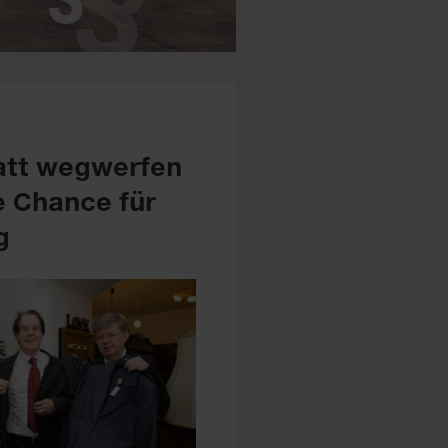
att wegwerfen
e Chance für
g