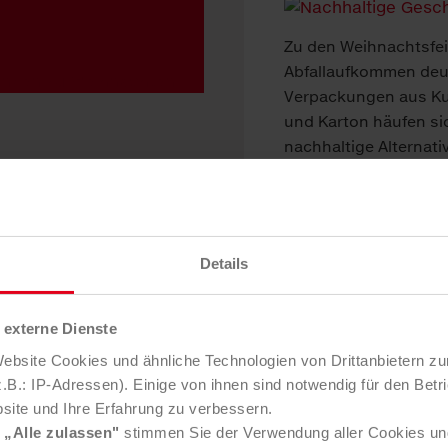
Zu den Weihnachtsfei
Abfallaufkommen deut
Verpackungen aus Kun
und Karton häufen sic
nachhaltige Alternati
Details
externe Dienste
bsite Cookies und ähnliche Technologien von Drittanbietern zu
B.: IP-Adressen). Einige von ihnen sind notwendig für den Betr
site und Ihre Erfahrung zu verbessern.
e
„Alle zulassen"
stimmen Sie der Verwendung aller Cookies un