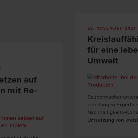
22. NOVEMBER 2021
Kreislauffä
für eine leb
Umwelt
r
etzen auf
en mit Re-
Saubermacher unterst
jahrelangen Expertise
Nachhaltigkeits-Consu
Umsetzung von kreisl
egwerfen. An der