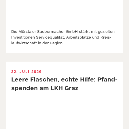
Die Mürztaler Sauber­macher GmbH stärkt mit ge­zielten
In­vest­itionen Service­qualität, Arbeits­plätze und Kreis­
lauf­wirt­schaft in der Re­gion.
22. JULI 2026
Leere Fla­sch­en, echte Hil­fe: Pfand­
spen­den am LKH Graz