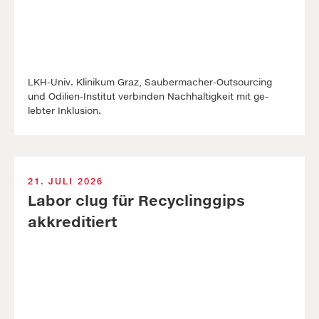
LKH-Univ. Kli­ni­kum Graz, Sauber­macher-Out­sour­cing
und Odilien-In­stitut ver­binden Nach­haltig­keit mit ge­
lebter In­klus­ion.
21. JULI 2026
Labor clug für Recyclinggips
akkreditiert