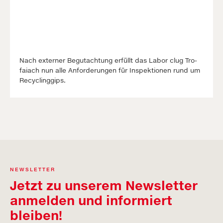
Nach ex­ter­ner Be­gutacht­ung erfüllt das La­bor clug Tro­
faiach nun alle An­forder­ung­en für In­spekt­ion­en rund um
Re­cyc­ling­gips.
NEWSLETTER
Jetzt zu unserem Newsletter
anmelden und informiert
bleiben!