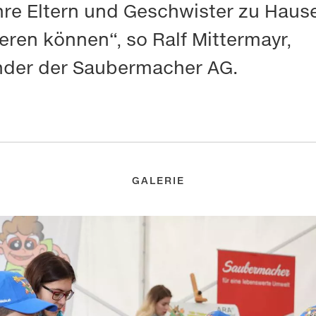
hre Eltern und Geschwister zu Hau
eren können“, so Ralf Mittermayr,
nder der Saubermacher AG.
GALERIE
Details
externe Dienste
bsite Cookies und ähnliche Technologien von Drittanbietern zu
B.: IP-Adressen). Einige von ihnen sind notwendig für den Betr
site und Ihre Erfahrung zu verbessern.
e
„Alle zulassen"
stimmen Sie der Verwendung aller Cookies un