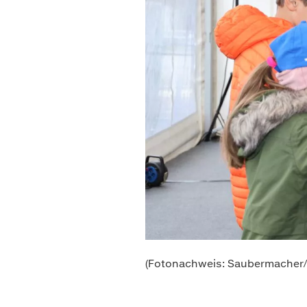
Drittanbietern als auch den e
In der Registerkarte
„Detail
akzeptieren.
Selbstverständlich können Si
Einwilligungsauswahl
widerrufen und Ihre Einstell
Notwendig
Nähere Informationen finden 
Ablehnen
(Fotonachweis: Saubermacher/