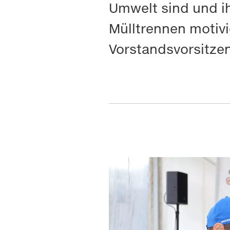
Umwelt sind und i
Mülltrennen motivi
Vorstandsvorsitze
Zustimmung
Wir verwenden Cookies und 
Wir verwenden auf unserer We
personenbezogenen Daten (z.
andere uns helfen, diese Web
Bei Auswahl der Schaltfläch