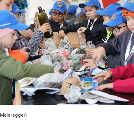
igenen, zu.
s“
haben Sie die Möglichkeit, selbst zu entscheiden, welche Coo
e über Consent Button in der linken unteren Ecke die gesetzte 
ungen verändern.
Präferenzen
Statistiken
Sie in unserer
Datenschutzerklärung
. Unser
Impressum
finden
Auswahl erlauben
Meieregger)