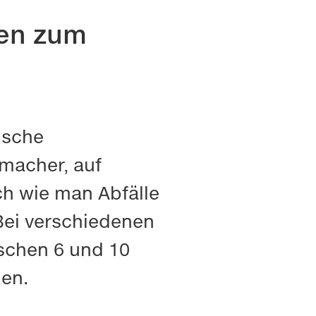
den zum
ische
macher, auf
sch wie man Abfälle
 Bei verschiedenen
schen 6 und 10
len.