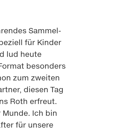
führendes Sammel-
eziell für Kinder
d lud heute
 Format besonders
chon zum zweiten
rtner, diesen Tag
s Roth erfreut.
r Munde. Ich bin
fter für unsere