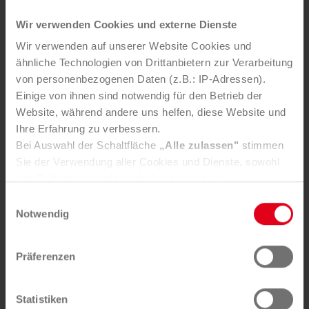
Wir verwenden Cookies und externe Dienste
Weitere News
Wir verwenden auf unserer Website Cookies und
ähnliche Technologien von Drittanbietern zur Verarbeitung
5. AUGUST 2026
von personenbezogenen Daten (z.B.: IP-Adressen).
Mürztaler Sauber­macher bleibt
Einige von ihnen sind notwendig für den Betrieb der
starker Part­ner der Stadt
Website, während andere uns helfen, diese Website und
Ihre Erfahrung zu verbessern.
Bei Auswahl der Schaltfläche
„Alle zulassen"
stimmen
Sie der Verwendung aller Cookies und Dienste, sowohl
von Drittanbietern als auch den eigenen, zu.
In der Registerkarte
„Details“
haben Sie die Möglichkeit,
Einwilligungsauswahl
selbst zu entscheiden, welche Cookies-Setzung Sie
Notwendig
akzeptieren.
Die Mürztaler Sauber­macher GmbH stärkt mit ge­zielten
In­vest­itionen Service­qualität, Arbeits­plätze und Kreis­
Selbstverständlich können Sie über Consent Button in
Präferenzen
lauf­wirt­schaft in der Re­gion.
der linken unteren Ecke die gesetzte Zustimmung
jederzeit widerrufen und Ihre Einstellungen verändern.
Nähere Informationen finden Sie in unserer
Statistiken