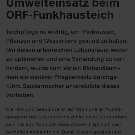
Um­welt­ein­satz beim
ORF-Funk­hau­steich
Teich­pfle­ge ist wich­tig, um Trink­was­ser,
Pflan­zen und Was­ser­tie­re ge­sund zu hal­ten.
Um die­sen ar­ten­rei­chen Le­bens­raum wei­ter
zu op­ti­mie­ren und ei­ne Ver­lan­dung zu ver­
hin­dern, wur­de vom Ver­ein Blü­hen&sum­
men ein wei­te­rer Pfle­ge­ein­satz durch­ge­
führt. Sau­ber­ma­cher un­ter­stütz­te die­ses
Vor­ha­ben.
Die Hör- und See­büh­ne ist als tra­di­tio­nel­ler Aus­tra­
gungs­ort von Le­sun­gen bei zahl­rei­chen Li­te­ra­tur­fans
sehr be­liebt. Auch das kla­re Was­ser trägt zum zau­
ber­haf­ten Am­bi­en­te bei. Da­mit Was­ser­qua­li­tät und