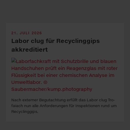
21. JULI 2026
Labor clug für Recyclinggips
akkreditiert
Nach ex­ter­ner Be­gutacht­ung erfüllt das La­bor clug Tro­
faiach nun alle An­forder­ung­en für In­spekt­ion­en rund um
Re­cyc­ling­gips.