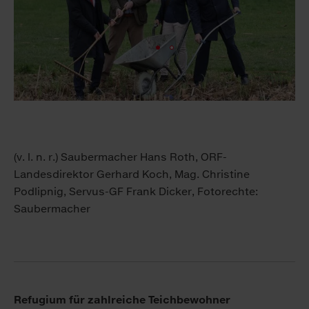
(v. l. n. r.) Saubermacher Hans Roth, ORF-
Landesdirektor Gerhard Koch, Mag. Christine
Podlipnig, Servus-GF Frank Dicker, Fotorechte:
Saubermacher
Re­fu­gi­um für zahl­rei­che Teich­be­woh­ner