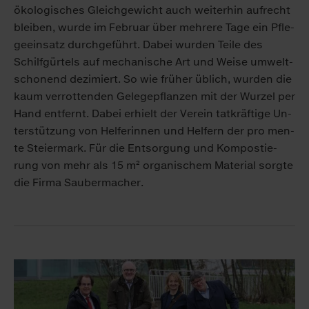
öko­lo­gi­sches Gleich­ge­wicht auch wei­ter­hin auf­recht
blei­ben, wur­de im Fe­bru­ar über meh­re­re Ta­ge ein Pfle­
ge­ein­satz durch­ge­führt. Da­bei wur­den Tei­le des
Schilf­gür­tels auf me­cha­ni­sche Art und Wei­se um­welt­
scho­nend de­zi­miert. So wie frü­her üb­lich, wur­den die
kaum ver­rot­ten­den Ge­le­ge­pflan­zen mit der Wur­zel per
Hand ent­fernt. Da­bei er­hielt der Ver­ein tat­kräf­ti­ge Un­
ter­stüt­zung von Hel­fe­rin­nen und Hel­fern der pro men­
te Stei­er­mark. Für die Ent­sor­gung und Kom­pos­tie­
rung von mehr als 15 m² or­ga­ni­schem Ma­te­ri­al sorg­te
die Fir­ma Sau­ber­ma­cher.