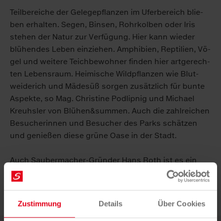
Teil­be­rei­che der Ge­le­ge­pflan­zen im Ufer­be­reich blie­
ben er­hal­ten. Se­gen, Bin­sen, Rohr­kol­ben oder Iris
ste­hen der Na­tur zur Ver­fü­gung. Hier kann wie­der
blü­hen­des Le­ben ein­zie­hen. Am­phi­bi­en, Rep­ti­li­en, Vö­
gel und wei­te­re Teich­be­woh­ner fin­den hier art­ge­rech­
ten Le­bens­raum. Hei­mi­sche Wild­pflan­zen wie Blut­
wei­de­rich und Mä­desüß sor­gen zu­sätz­lich für bun­te
As­pek­te, so Mag. Chris­ti­ne Pod­lip­nig und Mi­cha­el
Kreuhs­ler von Blü­hen&sum­men. Auch die zahl­rei­chen
Be­su­che­rin­nen und Be­su­cher des Parks schät­zen
und ge­nie­ßen die­se grü­ne Oa­se in der Stadt.
Auch Sau­ber­ma­cher-Grün­der Hans Roth ist es ein
gro­ßes An­lie­gen, dass die­se Wohl­fühl­oa­se mit­ten in
der Stadt ent­spre­chend ge­pflegt wird und Mensch
und Tier zur Ver­fü­gung steht.
Zustimmung
Details
Über Cookies