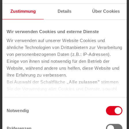
über­reicht. Sie tra­gen nun nicht nur ein Stück nach­
Zustimmung
Details
Über Cookies
hal­ti­ger Hand­werks­kunst bei sich, son­dern auch die
Bot­schaft, dass Um­welt­schutz und Res­sour­cen­scho­
nung für uns al­le er­reich­bar und mach­bar sind.
Wir verwenden Cookies und externe Dienste
Wir verwenden auf unserer Website Cookies und
ähnliche Technologien von Drittanbietern zur Verarbeitung
Weitere News
von personenbezogenen Daten (z.B.: IP-Adressen).
Einige von ihnen sind notwendig für den Betrieb der
Website, während andere uns helfen, diese Website und
5. AUGUST 2026
Ihre Erfahrung zu verbessern.
Mürztaler Sauber­macher bleibt
Bei Auswahl der Schaltfläche
„Alle zulassen"
stimmen
starker Part­ner der Stadt
Sie der Verwendung aller Cookies und Dienste, sowohl
von Drittanbietern als auch den eigenen, zu.
In der Registerkarte
„Details“
haben Sie die Möglichkeit,
Einwilligungsauswahl
selbst zu entscheiden, welche Cookies-Setzung Sie
Notwendig
akzeptieren.
Selbstverständlich können Sie über Consent Button in
Präferenzen