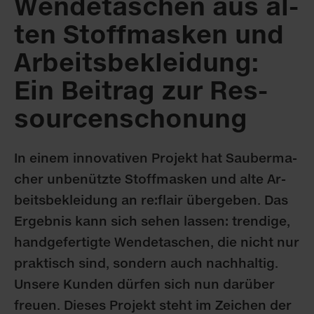
Wen­de­ta­schen aus al­
ten Stoff­mas­ken und
Ar­beits­be­klei­dung:
Ein Bei­trag zur Res­
sour­cen­scho­nung
In ei­nem in­no­va­ti­ven Pro­jekt hat Sau­ber­ma­
cher un­be­nütz­te Stoff­mas­ken und al­te Ar­
beits­be­klei­dung an re:flair über­ge­ben. Das
Er­geb­nis kann sich se­hen las­sen: tren­di­ge,
hand­ge­fer­tig­te Wen­de­ta­schen, die nicht nur
prak­tisch sind, son­dern auch nach­hal­tig.
Un­se­re Kun­den dür­fen sich nun dar­über
freu­en. Die­ses Pro­jekt steht im Zei­chen der