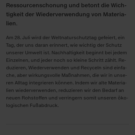
Res­sour­cen­scho­nung und be­tont die Wich­
tig­keit der Wie­der­ver­wen­dung von Ma­te­ria­
li­en.
Am 28. Ju­li wird der Welt­na­tur­schutz­tag ge­fei­ert, ein
Tag, der uns dar­an er­in­nert, wie wich­tig der Schutz
un­se­rer Um­welt ist. Nach­hal­tig­keit be­ginnt bei je­dem
Ein­zel­nen, und je­der noch so klei­ne Schritt zählt. Re­
du­zie­ren, Wie­der­ver­wen­den und Re­cy­celn sind ein­fa­
che, aber wir­kungs­vol­le Maß­nah­men, die wir in un­se­
ren All­tag in­te­grie­ren kön­nen. In­dem wir al­te Ma­te­ria­
li­en wie­der­ver­wen­den, re­du­zie­ren wir den Be­darf an
neu­en Roh­stof­fen und ver­rin­gern so­mit un­se­ren öko­
lo­gi­schen Fuß­ab­druck.