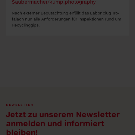
Nach ex­ter­ner Be­gutacht­ung erfüllt das La­bor clug Tro­
faiach nun alle An­forder­ung­en für In­spekt­ion­en rund um
Re­cyc­ling­gips.
NEWSLETTER
Jetzt zu unserem Newsletter
anmelden und informiert
bleiben!