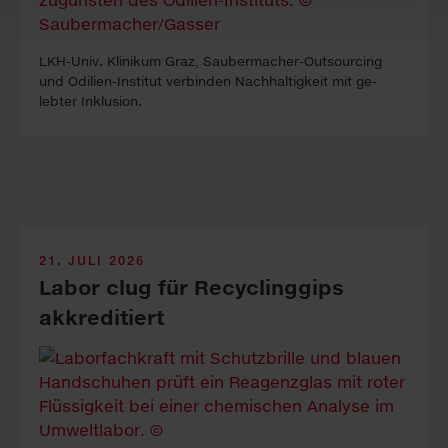
LKH-Univ. Kli­ni­kum Graz, Sauber­macher-Out­sour­cing
und Odilien-In­stitut ver­binden Nach­haltig­keit mit ge­
lebter In­klus­ion.
21. JULI 2026
Labor clug für Recyclinggips
akkreditiert