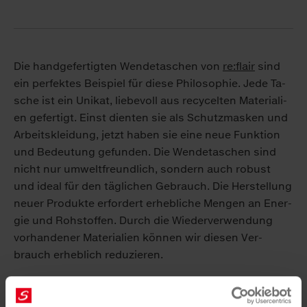
Die hand­ge­fer­tig­ten Wen­de­ta­schen von
re:flair
sind
ein per­fek­tes Bei­spiel für die­se Phi­lo­so­phie. Je­de Ta­
sche ist ein Uni­kat, lie­be­voll aus re­cy­cel­ten Ma­te­ria­li­
en ge­fer­tigt. Einst dien­ten sie als Schutz­mas­ken und
Ar­beits­klei­dung, jetzt ha­ben sie ei­ne neue Funk­ti­on
und Be­deu­tung ge­fun­den. Die Wen­de­ta­schen sind
nicht nur um­welt­freund­lich, son­dern auch ro­bust
und ide­al für den täg­li­chen Ge­brauch. Die Her­stel­lung
neu­er Pro­duk­te er­for­dert er­heb­li­che Men­gen an En­er­
gie und Roh­stof­fen. Durch die Wie­der­ver­wen­dung
vor­han­de­ner Ma­te­ria­li­en kön­nen wir die­sen Ver­
brauch er­heb­lich re­du­zie­ren.
Da­her ha­ben die Kol­le­gen aus dem Ver­trieb Ta­schen
mit klei­nen Ge­schen­ken an aus­ge­wähl­te Kun­den