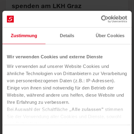
spen­den am LKH Graz
Zustimmung
Details
Über Cookies
Wir verwenden Cookies und externe Dienste
LKH-Univ. Kli­ni­kum Graz, Sauber­macher-Out­sour­cing
Wir verwenden auf unserer Website Cookies und
und Odilien-In­stitut ver­binden Nach­haltig­keit mit ge­
ähnliche Technologien von Drittanbietern zur Verarbeitung
lebter In­klus­ion.
von personenbezogenen Daten (z.B.: IP-Adressen).
Einige von ihnen sind notwendig für den Betrieb der
Website, während andere uns helfen, diese Website und
Ihre Erfahrung zu verbessern.
Bei Auswahl der Schaltfläche
„Alle zulassen"
stimmen
Sie der Verwendung aller Cookies und Dienste, sowohl
von Drittanbietern als auch den eigenen, zu.
21. JULI 2026
In der Registerkarte
„Details“
haben Sie die Möglichkeit,
Labor clug für Recyclinggips
Einwilligungsauswahl