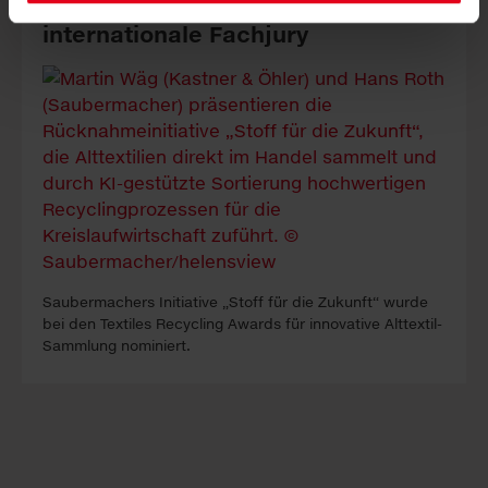
„Stoff für die Zukunft“ ü­ber­zeugt
in­ter­na­tio­nale Fach­jury
Sauber­machers In­itia­tive „Stoff für die Zukunft“ wur­de
bei den Tex­tiles Re­cy­cling A­wards für in­nova­tive Alt­tex­til-
Samm­lung no­mi­niert.