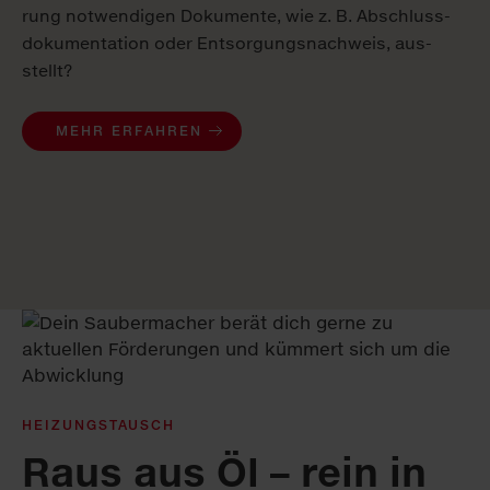
rung not­wen­di­gen Do­ku­men­te, wie z. B. Ab­schluss­
do­ku­men­ta­ti­on oder Ent­sor­gungs­nach­weis, aus­
stellt?
MEHR ERFAHREN
HEIZUNGSTAUSCH
Raus aus Öl – rein in