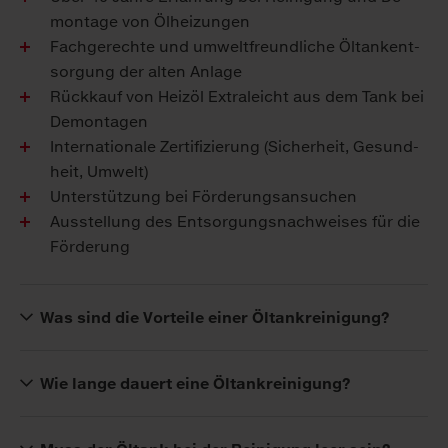
mon­ta­ge von Öl­hei­zun­gen
Fach­ge­rech­te und um­welt­freund­li­che Öl­tank­ent­
sor­gung der al­ten An­la­ge
Rück­kauf von Heiz­öl Ex­tra­leicht aus dem Tank bei
De­mon­ta­gen
In­ter­na­tio­na­le Zer­ti­fi­zie­rung (Si­cher­heit, Ge­sund­
heit, Um­welt)
Un­ter­stüt­zung bei För­de­rungs­an­su­chen
Aus­stel­lung des Ent­sor­gungs­nach­wei­ses für die
För­de­rung
Was sind die Vor­tei­le ei­ner Öl­tan­krei­ni­gung?
Wie lange dauert eine Öltankreinigung?