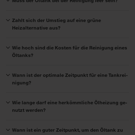
Muss der Öltank bei der Reinigung leer sein?
Zahlt sich der Umstieg auf eine grüne
Heizalternative aus?
Wie hoch sind die Kosten für die Reinigung eines
Öltanks?
Wann ist der op­ti­ma­le Zeit­punkt für ei­ne Tan­krei­
ni­gung?
Wie lan­ge darf ei­ne her­kömm­li­che Öl­hei­zung ge­
nutzt wer­den?
Wann ist ein guter Zeit­punkt, um den Öl­tank zu