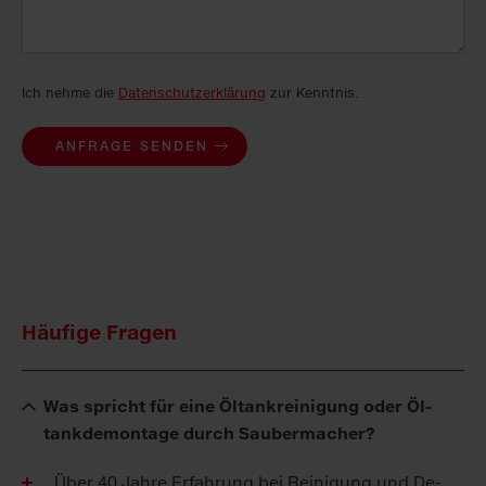
Ich nehme die
Datenschutzerklärung
zur Kenntnis.
ANFRAGE SENDEN
Häufige Fragen
Was spricht für ei­ne Öl­tan­krei­ni­gung oder Öl­
tank­de­mon­ta­ge durch Sau­ber­ma­cher?
Über 40 Jah­re Er­fah­rung bei Rei­ni­gung und De­