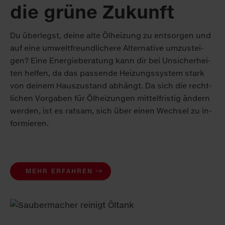
die grü­ne Zu­kunft
Du über­legst, dei­ne al­te Öl­hei­zung zu ent­sor­gen und
auf ei­ne um­welt­freund­li­che­re Al­ter­na­ti­ve um­zu­stei­
gen? Ei­ne En­er­gie­be­ra­tung kann dir bei Un­si­cher­hei­
ten hel­fen, da das pas­sen­de Hei­zungs­sys­tem stark
von dei­nem Haus­zu­stand ab­hängt. Da sich die recht­
li­chen Vor­ga­ben für Öl­hei­zun­gen mit­tel­fris­tig än­dern
wer­den, ist es rat­sam, sich über ei­nen Wech­sel zu in­
for­mie­ren.
MEHR ERFAHREN