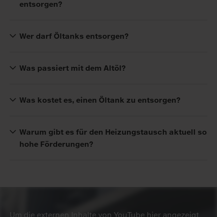
ent­sorgen?
Wer darf Öl­tanks ent­sor­gen?
Was passiert mit dem Alt­öl?
Was kostet es, einen Öl­tank zu ent­sor­gen?
Wa­rum gibt es für den Hei­zungs­tausch ak­tu­ell so
ho­he För­de­run­gen?
Um die externen Inhalte von YouTube hier angezeigt