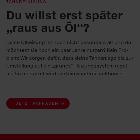
TANKREINIGUNG
Du willst erst später
„raus aus Öl“?
Dei­ne Öl­hei­zung ist noch nicht be­son­ders alt und du
möch­test sie noch ein paar Jah­re nut­zen? Kein Pro­
blem: Wir sor­gen da­für, dass dei­ne Tank­an­la­ge bis zur
Um­stel­lung auf ein „grü­nes“ Hei­zungs­sys­tem re­gel­
mä­ßig über­prüft wird und ein­wand­frei funk­tio­niert.
JETZT ANFRAGEN