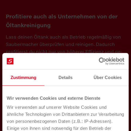
Pro­fi­tie­re auch als Un­ter­neh­men von der
Öl­tank­rei­ni­gung
Lass dei­nen Öl­tank auch als Be­trieb re­gel­mä­ßig von
Sau­ber­ma­cher über­prü­fen und rei­ni­gen. Da­durch
pro­fi­tierst du nicht nur von hö­he­rer Ef­fi­zi­enz und ge­
rin­ge­ren Kos­ten, son­dern er­füllst auch sämt­li­che ge­
setz­li­che Vor­schrif­ten. Zu­sätz­lich leis­test du auch ei­
nen po­si­ti­ven Bei­trag für die Um­welt.
Zustimmung
Details
Über Cookies
Sau­ber­ma­cher ist im Be­reich Tan­krei­ni­gung ISO
45001 und
SCC** (SCC = Safety Certificate
Wir verwenden Cookies und externe Dienste
Contractors) zertifiziert
. Das in­ter­na­tio­na­le Zer­ti­fi­kat
Wir verwenden auf unserer Website Cookies und
be­stä­tigt, dass ne­ben den Stan­dards für Si­cher­heits-,
ähnliche Technologien von Drittanbietern zur Verarbeitung
Ge­sund­heits- und Um­welt­ma­nage­ment auch spe­zi­fi­
von personenbezogenen Daten (z.B.: IP-Adressen).
sche An­for­de­run­gen in der pe­tro­che­mi­schen In­dus­
Einige von ihnen sind notwendig für den Betrieb der