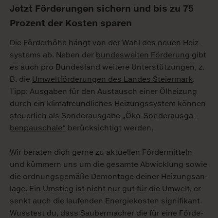
Jetzt För­de­run­gen si­chern und bis zu 75
Pro­zent der Kos­ten spa­ren
Die Förd­er­hö­he hängt von der Wahl des neu­en Heiz­
sys­tems ab. Ne­ben der
bun­des­wei­ten För­de­rung
gibt
es auch pro Bun­des­land wei­te­re Un­ter­stüt­zun­gen, z.
B. die
Um­welt­för­de­run­gen des Lan­des Stei­er­mark
.
Tipp: Aus­ga­ben für den Aus­tausch ei­ner Öl­hei­zung
durch ein kli­ma­freund­li­ches Hei­zungs­sys­tem kön­nen
steu­er­lich als Son­der­aus­ga­be
„Öko-Son­der­aus­ga­
ben­pau­scha­le“
be­rück­sich­tigt wer­den.
Wir be­ra­ten dich ger­ne zu ak­tu­el­len För­der­mit­teln
und küm­mern uns um die ge­sam­te Ab­wick­lung so­wie
die ord­nungs­ge­mä­ße De­mon­ta­ge dei­ner Hei­zungs­an­
la­ge. Ein Um­stieg ist nicht nur gut für die Um­welt, er
senkt auch die lau­fen­den En­er­gie­kos­ten si­gni­fi­kant.
Wuss­test du, dass Sau­ber­ma­cher die für ei­ne För­de­