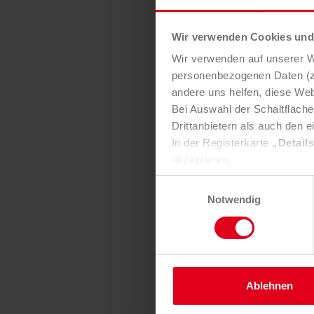
Wir verwenden Cookies und 
Wir verwenden auf unserer We
personenbezogenen Daten (z.
andere uns helfen, diese Web
Bei Auswahl der Schaltfläch
Drittanbietern als auch den e
In der Registerkarte
„Detail
akzeptieren.
Selbstverständlich können Si
Einwilligungsauswahl
widerrufen und Ihre Einstell
Notwendig
Nähere Informationen finden 
Ablehnen