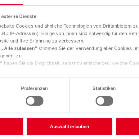
externe Dienste
bsite Cookies und ähnliche Technologien von Drittanbietern zu
B.: IP-Adressen). Einige von ihnen sind notwendig für den Betr
site und Ihre Erfahrung zu verbessern.
e
„Alle zulassen"
stimmen Sie der Verwendung aller Cookies un
igenen, zu.
s“
haben Sie die Möglichkeit, selbst zu entscheiden, welche Coo
e über Consent Button in der linken unteren Ecke die gesetzte 
ungen verändern.
Präferenzen
Statistiken
Sie in unserer
Datenschutzerklärung
. Unser
Impressum
finden
Ich nehme die
Datenschutzerklärung
zur Kenntnis.
RÜCKRUF ANFORDERN
Auswahl erlauben