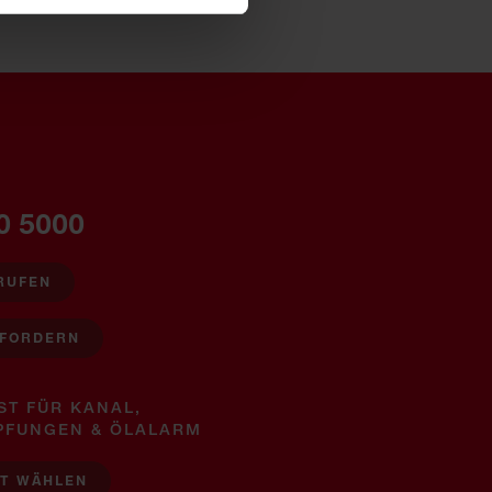
0 5000
RUFEN
NFORDERN
ST FÜR KANAL,
PFUNGEN & ÖLALARM
ST WÄHLEN