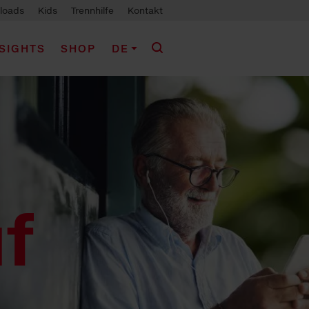
loads
Kids
Trennhilfe
Kontakt
NSIGHTS
SHOP
DE
f