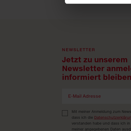
NEWSLETTER
Jetzt zu unserem
Newsletter anmel
informiert bleiben
Mit meiner Anmeldung zum Newsle
dass ich die
Datenschutzerkläru
verstanden habe und dass ich in
meiner angegebenen Daten ausdrü