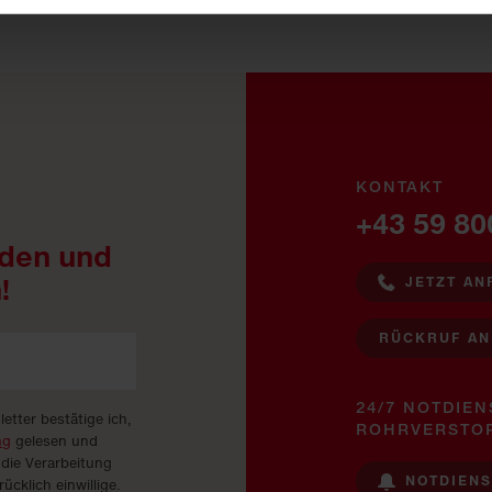
KONTAKT
+43 59 80
den und
!
JETZT AN
RÜCKRUF A
24/7 NOTDIEN
tter bestätige ich,
ROHRVERSTO
ng
gelesen und
 die Verarbeitung
NOTDIEN
cklich einwillige.