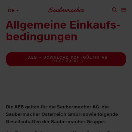
Zum Inhalt springen
DE
Allgemeine Einkaufs­
bedingungen
AEB – DOWNLOAD PDF (GÜLTIG AB
01.07.2026)
Die AEB gelten für die Saubermacher AG, die
Saubermacher Österreich GmbH sowie folgende
Gesellschaften der Saubermacher Gruppe: