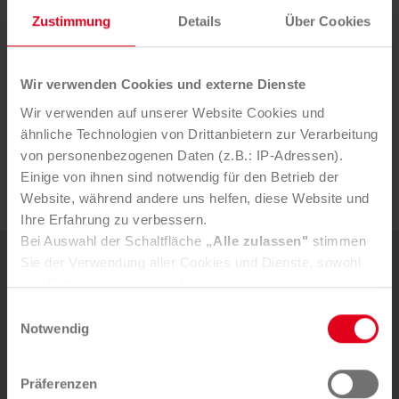
Geschäftspartner:
Zustimmung
Details
Über Cookies
DOWNLOAD PDF
Wir verwenden Cookies und externe Dienste
Wir verwenden auf unserer Website Cookies und
ähnliche Technologien von Drittanbietern zur Verarbeitung
von personenbezogenen Daten (z.B.: IP-Adressen).
Einige von ihnen sind notwendig für den Betrieb der
Website, während andere uns helfen, diese Website und
Ihre Erfahrung zu verbessern.
Bei Auswahl der Schaltfläche
„Alle zulassen"
stimmen
Sie der Verwendung aller Cookies und Dienste, sowohl
von Drittanbietern als auch den eigenen, zu.
NEWSLETTER
In der Registerkarte
„Details“
haben Sie die Möglichkeit,
Jetzt zu unserem Newsletter
Einwilligungsauswahl
selbst zu entscheiden, welche Cookies-Setzung Sie
Notwendig
anmelden und informiert
akzeptieren.
bleiben!
Selbstverständlich können Sie über Consent Button in
Präferenzen
der linken unteren Ecke die gesetzte Zustimmung