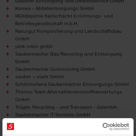
Gassner Entsorgung und Umweltservice GmbH
Komex – Abfallentsorgungs GmbH
Mülldeponie Karlschacht Errichtungs- und
Betriebsgesellschaft m.b.H.
Naturgut Kompostierung und Landschaftsbau
GmbH
pink robin gmbh
Saubermacher Bau Recycling und Entsorgung
GmbH
Saubermacher Outsourcing GmbH
sauber + stark GmbH
Schilcherland Saubermacher Entsorgungs GmbH
Thermo Team Alternativbrennstoffverwertungs
GmbH
Trügler Recycling – und Transport – GesmbH
Saubermacher IT-Services GmbH
Finden Sie hier unseren Verhaltenskodex für