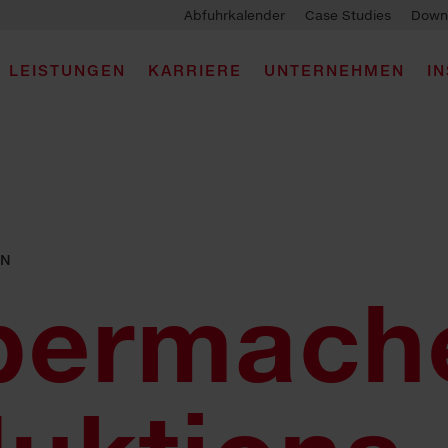
Abfuhrkalender
Case Studies
Down
LEISTUNGEN
KARRIERE
UNTERNEHMEN
I
EN
bermach