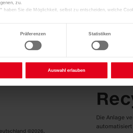
igenen, zu.
s“
haben Sie die Möglichkeit, selbst zu entscheiden, welche Coo
e über Consent Button in der linken unteren Ecke die gesetzte 
ungen verändern.
Präferenzen
Statistiken
Sie in unserer
Datenschutzerklärung
. Unser
Impressum
finden
GINSHEIM-GU
(DEUTSCHLAN
Batt
Auswahl erlauben
Rec
Die Anlage ve
automatisiert