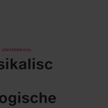
 (ÖSTERREICH)
sikalisc
logische