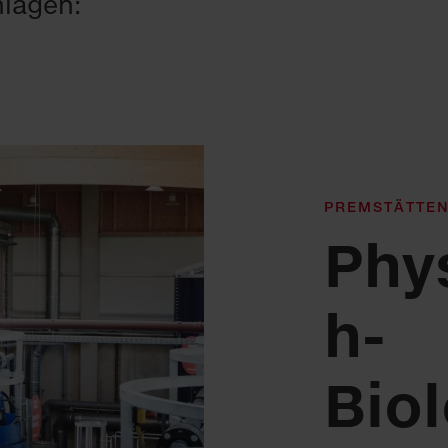
nlagen:
PREMSTÄTTEN
Phy
h-
Bio