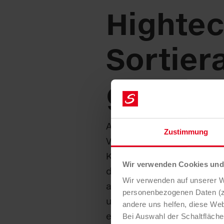
Hightec
Sortier
ge
Akribische Vorarbeit für e
Zustimmung
Verwertung: Die einzige 
Kunststoff­verpackungs­so
Wir verwenden Cookies und 
der Steiermark führt mehr
Wir verwenden auf unserer We
angelieferten Abfalls wie
personenbezogenen Daten (z.
umweltfreundlichen Stoff­k
andere uns helfen, diese Web
echte Kreislauf­führung im
Bei Auswahl der Schaltfläch