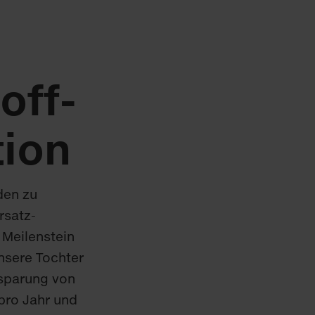
off­
ion
den zu
rsatz­
n Meilenstein
Unsere Tochter
sparung von
pro Jahr und