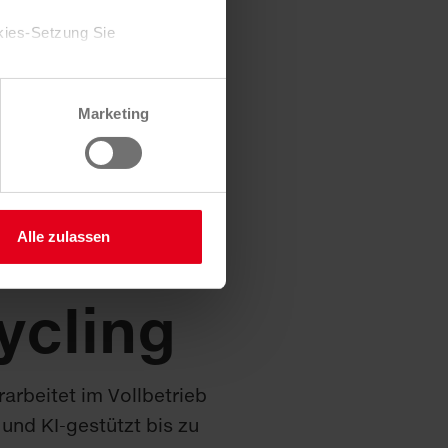
kies-Setzung Sie
Zustimmung jederzeit
Marketing
 Sie hier.
STAVSBURG
D)
erie-
Alle zulassen
ycling
rarbeitet im Vollbetrieb
 und KI-gestützt bis zu