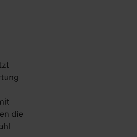
tzt
rtung
mit
ren die
ahl