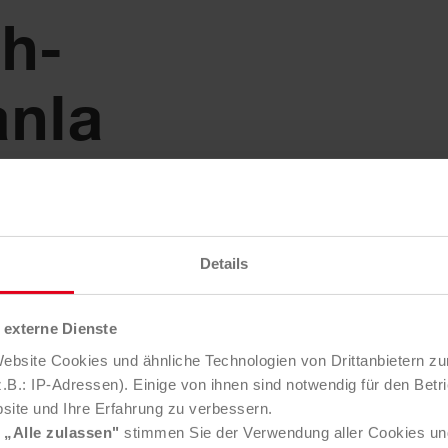
h-
anla
ine optimale
Details
automatische
rtieranlage
externe Dienste
 als 95% des
bsite Cookies und ähnliche Technologien von Drittanbietern zu
der einem
B.: IP-Adressen). Einige von ihnen sind notwendig für den Betr
reislauf zu:
site und Ihre Erfahrung zu verbessern.
 Sinne von
e
„Alle zulassen"
stimmen Sie der Verwendung aller Cookies un