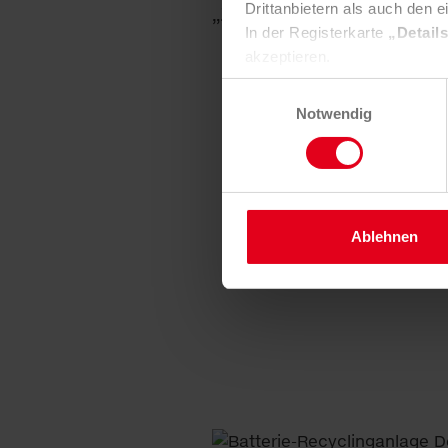
Drittanbietern als auch den e
„Zero Waste“.
In der Registerkarte
„Detail
akzeptieren.
Selbstverständlich können Si
Einwilligungsauswahl
widerrufen und Ihre Einstell
Notwendig
Nähere Informationen finden 
Ablehnen