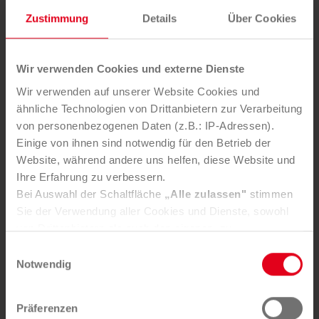
Zustimmung
Details
Über Cookies
Abfluss- und Rohrreinigung
Dichtheitsprüfung
Wir verwenden Cookies und externe Dienste
Kanalreinigung
Wir verwenden auf unserer Website Cookies und
Kanalsanierung
ähnliche Technologien von Drittanbietern zur Verarbeitung
von personenbezogenen Daten (z.B.: IP-Adressen).
Labor Services
Einige von ihnen sind notwendig für den Betrieb der
Website, während andere uns helfen, diese Website und
Ölabscheiderreinigung
Ihre Erfahrung zu verbessern.
Sickerschachtreinigung
Bei Auswahl der Schaltfläche
„Alle zulassen"
stimmen
Sie der Verwendung aller Cookies und Dienste, sowohl
TV-Inspektion
von Drittanbietern als auch den eigenen, zu.
In der Registerkarte
„Details“
haben Sie die Möglichkeit,
Einwilligungsauswahl
selbst zu entscheiden, welche Cookies-Setzung Sie
Notwendig
akzeptieren.
Labor
Selbstverständlich können Sie über Consent Button in
Präferenzen
der linken unteren Ecke die gesetzte Zustimmung