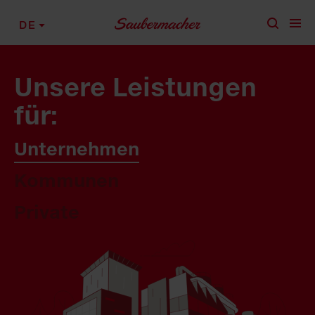
Zum Inhalt springen
DE
Unsere Leistungen
für:
Unternehmen
Kommunen
Private