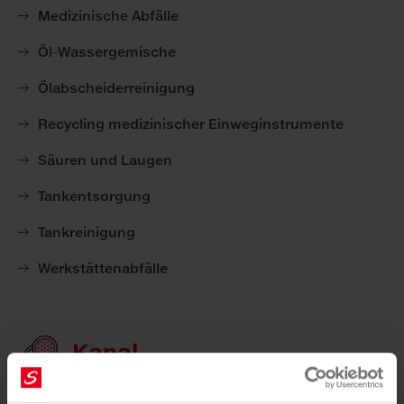
Medizinische Abfälle
Öl-Wassergemische
Ölabscheiderreinigung
Recycling medizinischer Einweginstrumente
Säuren und Laugen
Tankentsorgung
Tankreinigung
Werkstättenabfälle
Kanal
24/7 Notdienst für Kanal & Rohrverstopfungen