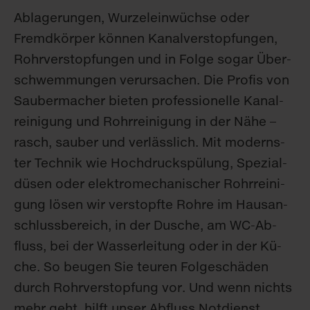
Ab­la­ge­run­gen, Wur­zel­ein­wüch­se oder
Fremd­kör­per kön­nen Ka­nal­ver­stop­fun­gen,
Rohr­ver­stop­fun­gen und in Fol­ge so­gar Über­
schwem­mun­gen ver­ur­sa­chen. Die Pro­fis von
Sau­ber­ma­cher bie­ten pro­fes­sio­nel­le Ka­nal­
rei­ni­gung und Rohr­rei­ni­gung in der Nä­he –
rasch, sau­ber und ver­läss­lich. Mit mo­derns­
ter Tech­nik wie Hoch­druck­spü­lung, Spe­zi­al­
dü­sen oder elek­tro­me­cha­ni­scher Rohr­rei­ni­
gung lö­sen wir ver­stopf­te Roh­re im Haus­an­
schluss­be­reich, in der Du­sche, am WC-Ab­
fluss, bei der Was­ser­lei­tung oder in der Kü­
che. So beu­gen Sie teu­ren Fol­ge­schä­den
durch Rohr­ver­stop­fung vor. Und wenn nichts
mehr geht, hilft un­ser Ab­fluss Not­dienst.