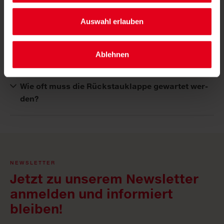
Wie viel Wasser wird bei einer Kanalreinigung
benötigt?
Auswahl erlauben
Wer ist für die War­tung des Ka­nals zu­stän­dig?
Ablehnen
Wie oft muss die Rück­stau­klap­pe ge­war­tet wer­
den?
NEWSLETTER
Jetzt zu unserem Newsletter
anmelden und informiert
bleiben!