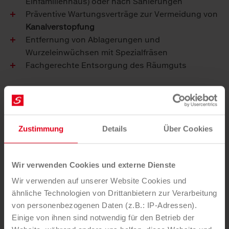
Einfamilienhaus) oder nach Sanierungen
Präventive Wartungsverträge zur Vermeidung von
Kanalverstopfung
Entfernung von Ablagerungen und
Wurzeleinwüchsen mit Spezialfräsen
Fachgerechte Entsorgung des Räumguts
Ihre Vorteile
Verlängerung der Lebensdauer von Rohren und
Kanälen
Zustimmung
Details
Über Cookies
Vermeidung von Kosten durch Prävention
Schutz vor Gerüchen, Ungeziefer und
Wir verwenden Cookies und externe Dienste
Wasserschäden
Ressourcenschonung durch Wasserrecycling
Wir verwenden auf unserer Website Cookies und
24h Notdienst für Kanal- & Rohrverstopfungen
ähnliche Technologien von Drittanbietern zur Verarbeitung
Alles aus einer Hand
von personenbezogenen Daten (z.B.: IP-Adressen).
Einige von ihnen sind notwendig für den Betrieb der