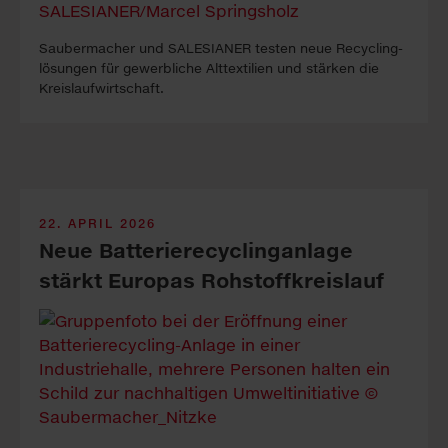
Sauber­macher und SALESIANER tes­ten neue Re­cy­cling­
lö­sung­en für ge­werbli­che Alt­tex­tilien und stär­ken die
Kreis­lauf­wirt­schaft.
22. APRIL 2026
Neue Batterie­recycling­anlage
stärkt Europas Roh­stoff­kreislauf