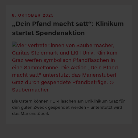
8. OKTOBER 2025
„Dein Pfand macht satt“: Klinikum
startet Spendenaktion
Bis Os­tern kön­nen PET-Fla­schen am Uni­klinikum Graz für
den gu­ten Zweck gespendet werden – unter­stützt wird
das Marienstüberl.