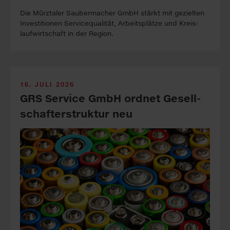
Die Mürztaler Sauber­macher GmbH stärkt mit ge­zielten
In­vest­itionen Service­qualität, Arbeits­plätze und Kreis­
lauf­wirt­schaft in der Re­gion.
16. JULI 2026
GRS Service GmbH ord­net Ge­sell­
schaft­erstruk­tur neu