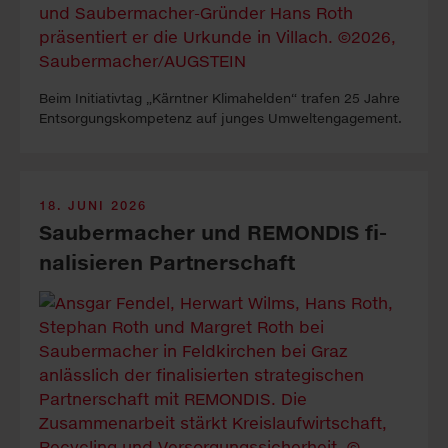
Beim Initia­tivtag „Kärntner Klimahelden“ tra­fen 25 Jahre
Entsor­gungs­kompe­tenz auf junges Umwelt­engagement.
18. JUNI 2026
Sauber­macher und REMONDIS fi­
nal­isier­en Part­ner­schaft