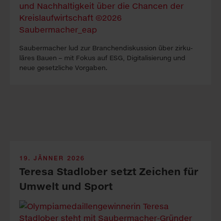
Saubermacher lud zur Bran­chen­diskus­sion über zirku­
läres Bauen – mit Fokus auf ESG, Di­gita­lisie­rung und
neue gesetz­liche Vor­ga­ben.
19. JÄNNER 2026
Teresa Stadlober setzt Zeichen für
Umwelt und Sport