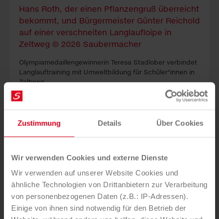
Olympiamedaillen­gewinnerin Teresa Stadlober verbindet
Lang­lauf­training mit Um­welt­bildung für Schü­ler*in­nen in
Zeltweg.
Zustimmung
Details
Über Cookies
Wir verwenden Cookies und externe Dienste
16. DEZEMBER 2025
Teller statt Tonne: Initia­tive ge­gen
Wir verwenden auf unserer Website Cookies und
ähnliche Technologien von Drittanbietern zur Verarbeitung
Lebens­mittel­ver­schwen­dung
von personenbezogenen Daten (z.B.: IP-Adressen).
Einige von ihnen sind notwendig für den Betrieb der