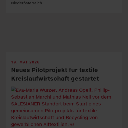
Niederösterreich.
19. MAI 2026
Neu­es Pilot­pro­jekt für tex­tile
Kreis­lauf­wirt­schaft ge­star­tet