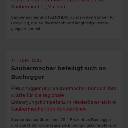
Sauber­macher und REMONDIS bün­deln ihre Stär­ken für
Re­cy­cling, Kreis­lauf­wirt­schaft und lang­fristige Ver­sor­
gungs­sicher­heit.
11. JUNI 2026
Saubermacher beteiligt sich an
Buchegger
Saubermacher übernimmt 75,1 Prozent an Buchegger
und stärkt damit die regionale Entsorgungskompetenz in