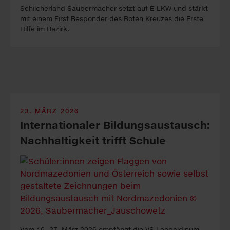
Schilcher­land Sauber­macher setzt auf E-LKW und stärkt
mit einem First Re­sponder des Roten Kreu­zes die Erste
Hilfe im Be­zirk.
23. MÄRZ 2026
Inter­nationaler Bildungs­aus­tausch:
Nach­haltig­keit trifft Schule
Vom 16.-27. März 2026 em­pfängt die VS Leopoldinum