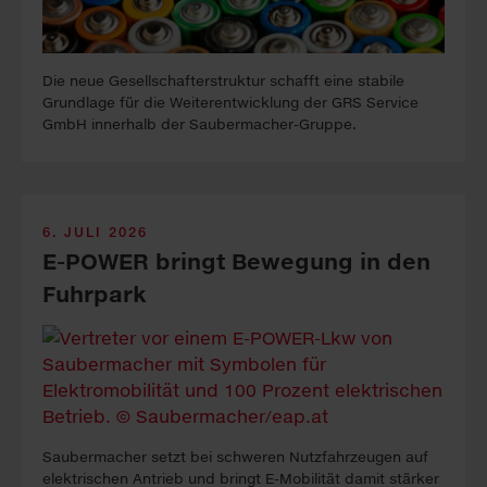
Die neue Ge­sell­schaft­erstrukt­ur schafft eine sta­bile
Grund­lage für die Weiter­entwicklung der GRS Service
GmbH inner­halb der Sauber­macher-Gruppe.
6. JULI 2026
E-POWER bringt Be­we­gung in den
Fuhr­park
Sauber­macher setzt bei schwer­en Nutz­fahr­zeugen auf
elek­trisch­en An­trieb und bringt E-Mobilität damit stär­ker