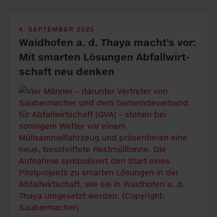
4. SEPTEMBER 2025
Waid­ho­fen a. d. Tha­ya macht’s vor:
Mit smar­ten Lö­sun­gen Ab­fall­wirt­
schaft neu den­ken