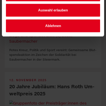
Auswahl erlauben
Ablehnen
Rotes Kreuz, Politik und Sport vereint: Gemein­same Blut­
spen­de­aktion im Zei­chen der Soli­darität bei
Saubermacher in der Stei­er­mark.
12. NOVEMBER 2025
20 Jahre Ju­bi­läum: Hans Roth Um­
welt­preis 2025