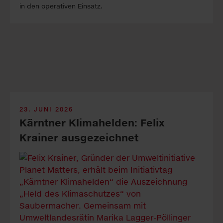
in den oper­ativen Ein­satz.
23. JUNI 2026
Kärntner Kli­ma­hel­den: Felix
Krainer aus­ge­zeich­net