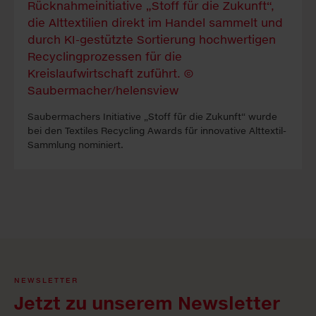
Sauber­machers In­itia­tive „Stoff für die Zukunft“ wur­de
bei den Tex­tiles Re­cy­cling A­wards für in­nova­tive Alt­tex­til-
Samm­lung no­mi­niert.
NEWSLETTER
Jetzt zu unserem Newsletter