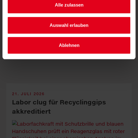
Alle zulassen
Auswahl erlauben
LKH-Univ. Kli­ni­kum Graz, Sauber­macher-Out­sour­cing
und Odilien-In­stitut ver­binden Nach­haltig­keit mit ge­
lebter In­klus­ion.
Ablehnen
21. JULI 2026
Labor clug für Recyclinggips
akkreditiert