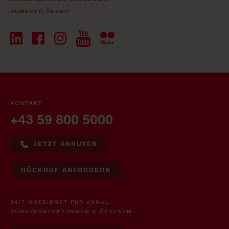
RUMPOLD ČESKO
KONTAKT
+43 59 800 5000
JETZT ANRUFEN
RÜCKRUF ANFORDERN
24/7 NOTDIENST FÜR KANAL,
ROHRVERSTOPFUNGEN & ÖLALARM