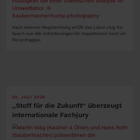
Nach ex­ter­ner Be­gutacht­ung erfüllt das La­bor clug Tro­
faiach nun alle An­forder­ung­en für In­spekt­ion­en rund um
Re­cyc­ling­gips.
20. JULI 2026
„Stoff für die Zukunft“ ü­ber­zeugt
in­ter­na­tio­nale Fach­jury