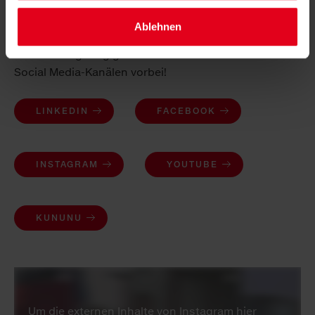
Saubermacher auf Social Media
Ablehnen
Noch nicht genug gesehen? Dann schau auf unseren
Social Media-Kanälen vorbei!
LINKEDIN
FACEBOOK
INSTAGRAM
YOUTUBE
KUNUNU
Um die externen Inhalte von Instagram hier