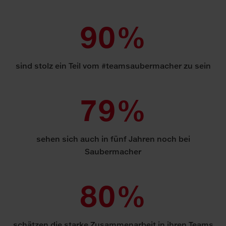
90%
sind stolz ein Teil vom #teamsaubermacher zu sein
79%
sehen sich auch in fünf Jah­ren noch bei
Saubermacher
80%
schätzen die starke Zusam­men­ar­beit in ih­ren Teams