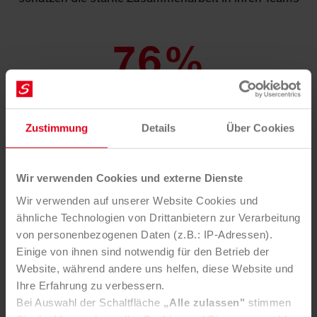
76%
bewer­ten die Ent­wick­lungs­mög­lich­ke­iten po­si­tiv
Zustimmung
Details
Über Cookies
Unsere Kultur bei Saubermacher
Wir verwenden Cookies und externe Dienste
Wir verwenden auf unserer Website Cookies und
Uns ist wichtig, dass sich unsere
ähnliche Technologien von Drittanbietern zur Verarbeitung
Saubermacher:innen am Arbeitsplatz wohlfühlen,
von personenbezogenen Daten (z.B.: IP-Adressen).
motiviert sind und ein berufliches Zuhause finden.
Einige von ihnen sind notwendig für den Betrieb der
Diese Werte stehen in der Kultur von Saubermacher
Website, während andere uns helfen, diese Website und
ganz oben:
Ihre Erfahrung zu verbessern.
Bei Auswahl der Schaltfläche
„Alle zulassen"
stimmen