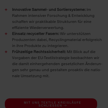
Innovative Sammel- und Sortiersysteme:
Im
Rahmen intensiver Forschung & Entwicklung
schaffen wir praktikable Strukturen für eine
effiziente Wiederverwertung.
Einsatz recycelter Fasern:
Wir unterstützen
Produzenten dabei, Recyclingmaterial erfolgreich
in ihre Produkte zu integrieren.
Frühzeitige Rechtssicherheit:
Mit Blick auf die
Vor­gaben der EU-Tex­til­strate­gie beo­bach­ten wir
die damit ein­her­ge­henden gesetz­lichen Än­de­run­
gen sehr genau und ge­stal­ten pro­aktiv die natio­
nale Um­set­zung mit.
MIT UNS TEXTILE KREISLÄUFE
SCHLIESSEN