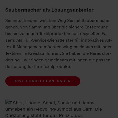
Saubermacher als Lösungsanbieter
Sie ent­schei­den, wel­chen Weg Sie mit Sau­ber­ma­cher
ge­hen. Von Samm­lung über die si­che­re Ent­sor­gung
bis hin zu neu­en Tex­til­pro­duk­ten aus re­cy­cel­ten Fa­
sern: Als Full-Ser­vice-Dienst­leis­ter für in­no­va­ti­ves Alt­
tex­til-Ma­nage­ment möch­ten wir ge­mein­sam mit Ih­nen
Tex­ti­li­en im Kreis­lauf füh­ren. Sie ha­ben die Her­aus­for­
de­rung – wir fin­den ge­mein­sam mit Ih­nen die pas­sen­
de Lö­sung für Ih­re Tex­til­pro­duk­te.
UNVERBINDLICH ANFRAGEN