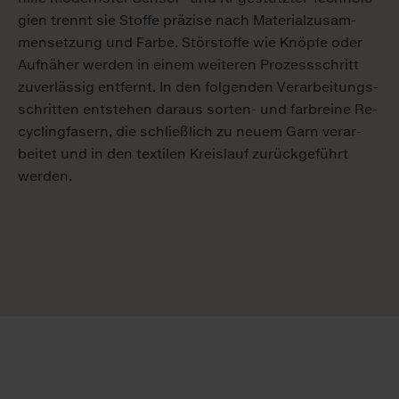
gi­en trennt sie Stof­fe prä­zi­se nach Ma­te­ri­al­zu­sam­
men­set­zung und Far­be. Stör­stof­fe wie Knöp­fe oder
Auf­nä­her wer­den in ei­nem wei­te­ren Prozess­schritt
zu­ver­läs­sig ent­fernt. In den fol­gen­den Ver­ar­bei­tungs­
schrit­ten ent­ste­hen dar­aus sor­ten- und farb­rei­ne Re­
cy­cling­fa­sern, die schließ­lich zu neu­em Garn ver­ar­
bei­tet und in den tex­ti­len Kreis­lauf zu­rück­ge­führt
wer­den.