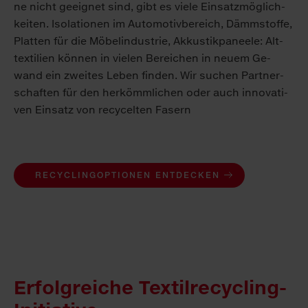
ne nicht ge­eig­net sind, gibt es vie­le Ein­satz­mög­lich­
kei­ten. Iso­la­tio­nen im Au­to­mo­tiv­be­reich, Dämm­stof­fe,
Plat­ten für die Mö­bel­in­dus­trie, Ak­kus­tik­pa­nee­le: Alt­
tex­ti­li­en kön­nen in vie­len Be­rei­chen in neu­em Ge­
wand ein zwei­tes Le­ben fin­den. Wir suchen Part­ner­
schaften für den her­kömm­lichen oder auch in­no­va­ti­
ven Einsatz von re­cycel­ten Fa­sern
RECYCLINGOPTIONEN ENTDECKEN
Erfolgreiche Textilrecycling-