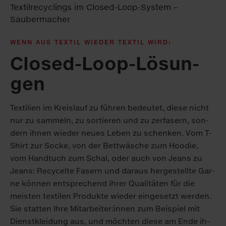
WENN AUS TEX­TIL WIE­DER TEX­TIL WIRD:
Clo­sed-Loop-Lö­sun­
gen
Tex­ti­li­en im Kreis­lauf zu füh­ren be­deu­tet, die­se nicht
nur zu sam­meln, zu sor­tie­ren und zu zer­fa­sern, son­
dern ihnen wie­der neu­es Le­ben zu schen­ken. Vom T-
Shirt zur So­cke, von der Bett­wä­sche zum Hoo­die,
vom Hand­tuch zum Schal, oder auch von Jeans zu
Jeans: Re­cy­cel­te Fa­sern und dar­aus her­ge­stell­te Gar­
ne kön­nen ent­spre­chend ih­rer Qua­li­tä­ten für die
meis­ten tex­ti­len Pro­duk­te wie­der ein­ge­setzt wer­den.
Sie stat­ten Ih­re Mit­ar­bei­ter:in­nen zum Bei­spiel mit
Dienst­klei­dung aus, und möch­ten die­se am En­de ih­