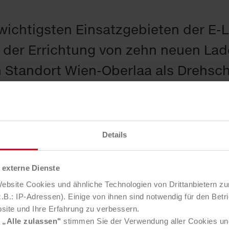
wichtigsten Einsatzgebieten der E-
 der Errichtung von zehn neuen La
Standort Wien-Oberlaa als Drehsch
gungslogistik weiter aus. Die 24 Lad
punkte sowie 4 AC-Ladepunkte. Wä
allem für E-PKW mit geringerer Lade
Details
-Laden mit Gleichstrom eine Ladelei
externe Dienste
besonders relevant für schwere Nut
bsite Cookies und ähnliche Technologien von Drittanbietern zu
 Die Inbetriebnahme markiert einen 
B.: IP-Adressen). Einige von ihnen sind notwendig für den Betr
site und Ihre Erfahrung zu verbessern.
m Weg, den Einsatz von E-LKW im Ab
e
„Alle zulassen"
stimmen Sie der Verwendung aller Cookies un