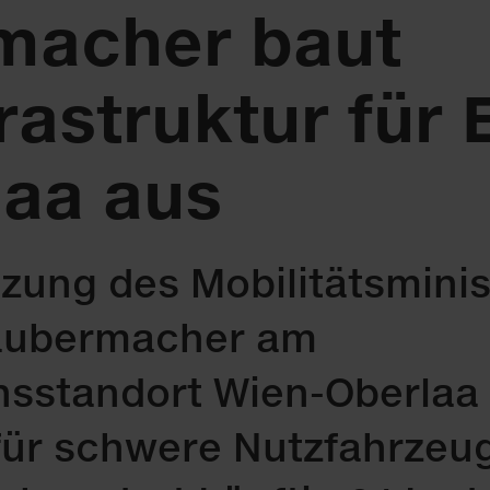
macher baut
rastruktur für
laa aus
tzung des Mobilitätsminis
aubermacher am
sstandort Wien-Oberlaa
ür schwere Nutzfahrzeuge