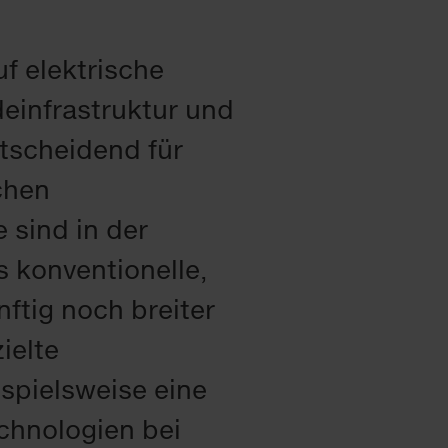
f elektrische
einfrastruktur und
scheidend für
chen
 sind in der
s konventionelle,
ftig noch breiter
ielte
spielsweise eine
chnologien bei