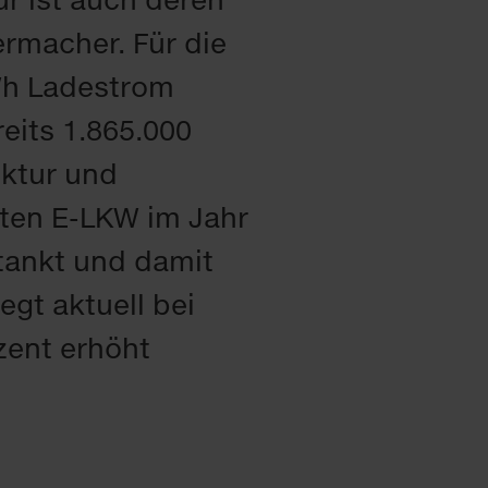
rmacher. Für die
Wh Ladestrom
eits 1.865.000
uktur und
sten E-LKW im Jahr
tankt und damit
egt aktuell bei
zent erhöht