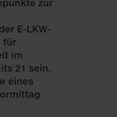
epunkte zur
 der E-LKW-
 für
it im
its 21 sein.
e eines
Vormittag