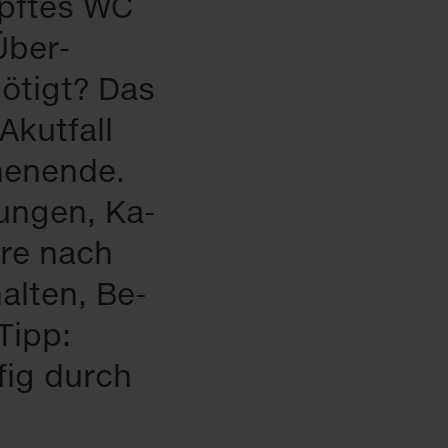
opf­tes WC
 Über­
­tigt? Das
Akut­fall
en­en­de.
fun­gen, Ka­
h­re nach
al­ten, Be­
 Tipp:
­fig durch