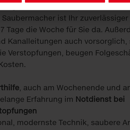
fungen treten meist spontan auf un
. Saubermacher ist Ihr zuverlässiger
 7 Tage die Woche für Sie da. Außer
d Kanalleitungen auch vorsorglich,
ie Verstopfungen, beugen Folgesch
Kosten.
thilfe
, auch am Wochenende und an
elange Erfahrung im
Notdienst bei
stopfungen
nal, modernste Technik, saubere A