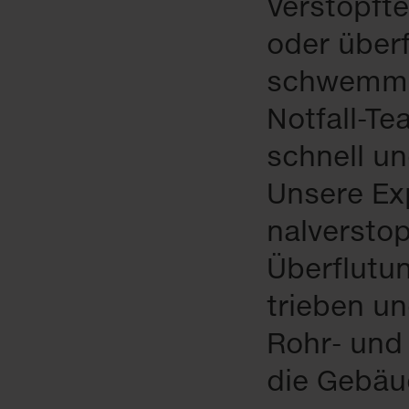
Ver­stopf­t
oder über­f
schwem­mu
Not­fall-Te
schnell un
Un­se­re Ex
nal­ver­sto
Über­flu­tu
trie­ben und
Rohr- und K
die Ge­bäu­