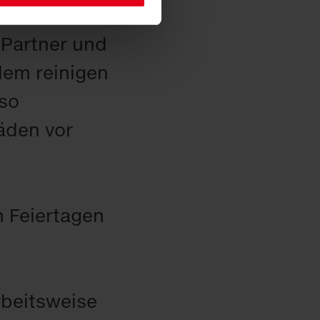
d erfordern
 Partner und
dem reinigen
 so
äden vor
 Feiertagen
rbeitsweise