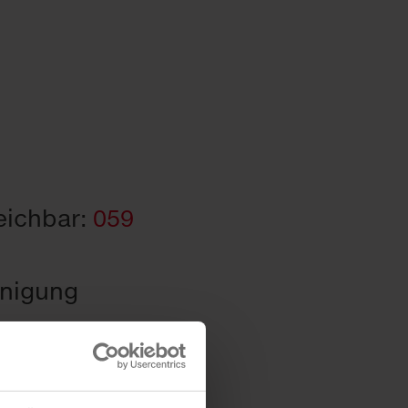
reichbar:
059
inigung