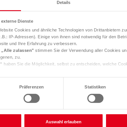
Details
sstattung wie Kameras für die Lagean
externe Dienste
ras)
bsite Cookies und ähnliche Technologien von Drittanbietern zu
B.: IP-Adressen). Einige von ihnen sind notwendig für den Betr
insatzfahrzeuge z. B. mit Wasserre
site und Ihre Erfahrung zu verbessern.
e
„Alle zulassen"
stimmen Sie der Verwendung aller Cookies un
ion aller Schritte und Bereitstellun
igenen, zu.
ung
s“
haben Sie die Möglichkeit, selbst zu entscheiden, welche Coo
echte Verwertung aller Abfälle
e über Consent Button in der linken unteren Ecke die gesetzte 
ungen verändern.
Präferenzen
Statistiken
Sie in unserer
Datenschutzerklärung
. Unser
Impressum
finden
il
Auswahl erlauben