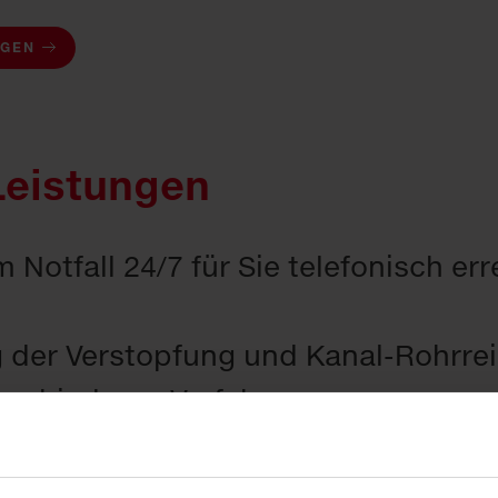
AGEN
Leistungen
m Notfall 24/7 für Sie telefonisch er
der Verstopfung und Kanal-Rohrre
erschiedener Verfahren
omechanisches Bohren
uckspülen