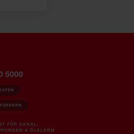
0 5000
RUFEN
NFORDERN
ST FÜR KANAL,
PFUNGEN & ÖLALARM