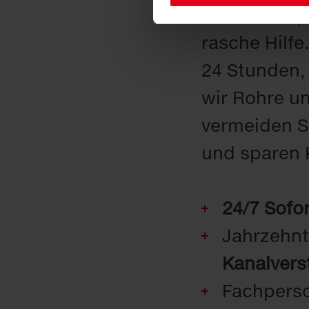
Rohrverstop
rasche Hilfe
24 Stunden,
wir Rohre un
vermeiden S
und sparen 
24/7 Sofor
Jahrzehnt
Kanalver
Fachperso