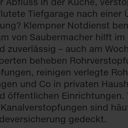
er Ab­fluss in der Kü­che, ver­st
lu­te­te Tief­ga­ra­ge nach ei­ner
ng? Klempner Not­dienst be­nö
am von Sau­ber­ma­cher hilft im 
d zu­ver­läs­sig – auch am Wo­ch
­per­ten be­he­ben Rohr­ver­stop­
p­fun­gen, rei­ni­gen ver­leg­te Ro
n­gen und Co in pri­va­ten Haus­h
 öf­fent­li­chen Ein­rich­tun­gen.
a­nal­ver­stop­fun­gen sind häu
de­ver­si­che­rung ge­deckt.