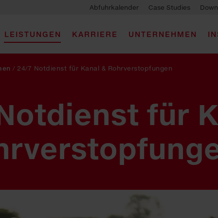
Abfuhrkalender
Case Studies
Down
LEISTUNGEN
KARRIERE
UNTERNEHMEN
I
men
/
24/7 Notdienst für Kanal & Rohrverstopfungen
Notdienst für 
hrverstopfung