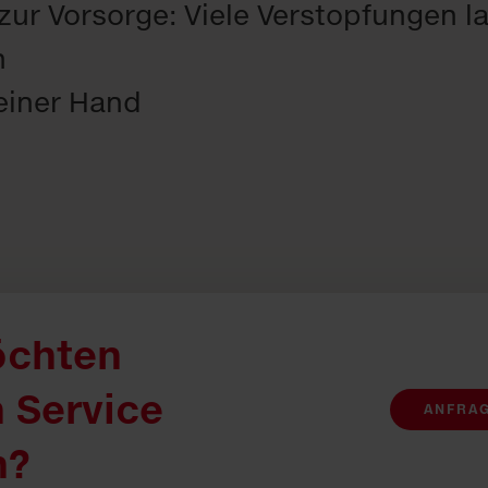
zur Vorsorge: Viele Verstopfungen l
n
 einer Hand
öchten
 Service
ANFRA
n?