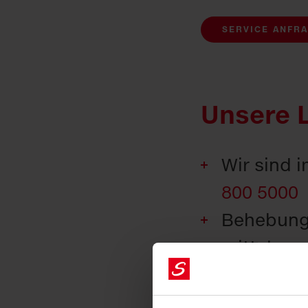
SERVICE ANFR
Unsere 
Wir sind i
800 5000
Behebung 
mittels v
Elektr
Hochdr