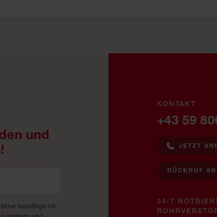
KONTAKT
+43 59 80
den und
!
JETZT AN
RÜCKRUF A
24/7 NOTDIEN
tter bestätige ich,
ROHRVERSTO
ng
gelesen und