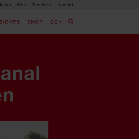
loads
Kids
Trennhilfe
Kontakt
NSIGHTS
SHOP
DE
Kanal
en