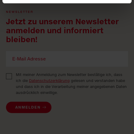
NEWSLETTER
Jetzt zu unserem Newsletter
anmelden und informiert
bleiben!
Mit meiner Anmeldung zum Newsletter bestätige ich, dass
ich die
Datenschutzerklärung
gelesen und verstanden habe
und dass ich in die Verarbeitung meiner angegebenen Daten
ausdrücklich einwillige.
ANMELDEN