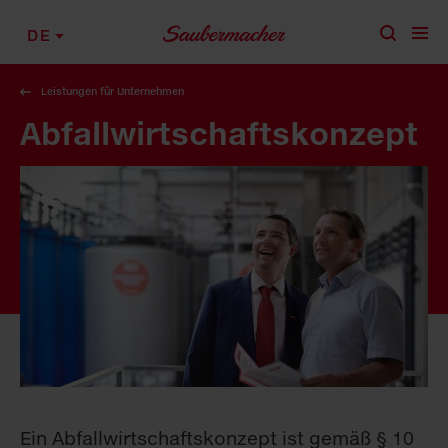
Zum Inhalt springen
DE
Leistungen für Unternehmen
Abfallwirtschafts­konzept
Ein Abfallwirtschaftskonzept ist gemäß § 10