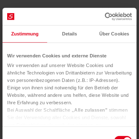
Kosten- und Zeitersparnis durch Optimierung
Ihrer Abfallwirtschaft
Langjährige Erfahrungswerte und Spezial-Know-
how
Zustimmung
Details
Über Cookies
Bessere Übersicht über abfallwirtschaftliche
Daten, z. B. Verwertungswege
Wir verwenden Cookies und externe Dienste
Rechtssicherheit durch Experten
Wir verwenden auf unserer Website Cookies und
ähnliche Technologien von Drittanbietern zur Verarbeitung
von personenbezogenen Daten (z.B.: IP-Adressen).
Einige von ihnen sind notwendig für den Betrieb der
Sie möchten diesen Service nutzen?
Website, während andere uns helfen, diese Website und
Ihre Erfahrung zu verbessern.
ANFRAGE SENDEN
Bei Auswahl der Schaltfläche
„Alle zulassen"
stimmen
Sie der Verwendung aller Cookies und Dienste, sowohl
von Drittanbietern als auch den eigenen, zu.
In der Registerkarte
„Details“
haben Sie die Möglichkeit,
Einwilligungsauswahl