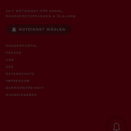
24/7 NOTDIENST FÜR KANAL,
ROHRVERSTOPFUNGEN & ÖLALARM
NOTDIENST WÄHLEN
KUNDENPORTAL
PRESSE
AGB
AEB
DATENSCHUTZ
IMPRESSUM
BARRIEREFREIHEIT
HINWEISGEBER
Öl- & U