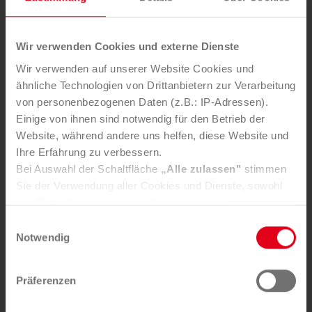
Ein zentraler Ansprechpartner koordiniert alle
Schritte für Sie.
Wir verwenden Cookies und externe Dienste
Wir verwenden auf unserer Website Cookies und
Für wen ist der Service geeignet?
ähnliche Technologien von Drittanbietern zur Verarbeitung
Unsere Leistungen richten sich an Unternehmen aller
von personenbezogenen Daten (z.B.: IP-Adressen).
Branchen, Industrie- und Gewerbebetriebe,
Einige von ihnen sind notwendig für den Betrieb der
Logistikzentren, Immobilienverwaltungen sowie
Website, während andere uns helfen, diese Website und
Gemeinden und öffentliche Einrichtungen. Für
Ihre Erfahrung zu verbessern.
Bei Auswahl der Schaltfläche
„Alle zulassen"
stimmen
kleinere Projekte oder private Entrümpelungen
Sie der Verwendung aller Cookies und Dienste, sowohl
nutzen Sie unseren Online-Service
wastebox.at
.
von Drittanbietern als auch den eigenen, zu.
In der Registerkarte
„Details“
haben Sie die Möglichkeit,
Einwilligungsauswahl
selbst zu entscheiden, welche Cookies-Setzung Sie
Notwendig
Häufige Fragen zu Betriebsräumungen
akzeptieren.
Selbstverständlich können Sie über Consent Button in
Präferenzen
der linken unteren Ecke die gesetzte Zustimmung
Was kostet eine gewerbliche Entrümpelung?
jederzeit widerrufen und Ihre Einstellungen verändern.