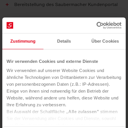
Bereitstellung des Saubermacher Kundenportal
Ihr Vorteil
Saubermacher stellt eine perfekte Logistik für Ihre
Verpackungsabfälle sicher.
Zustimmung
Details
Über Cookies
Individuell abgestimmte Abholintervalle
Behälter und Container in verschiedenen Größen
Wir verwenden Cookies und externe Dienste
Ein Ansprechpartner für die gesamte Abwicklung
Wir verwenden auf unserer Website Cookies und
ähnliche Technologien von Drittanbietern zur Verarbeitung
von personenbezogenen Daten (z.B.: IP-Adressen).
Einige von ihnen sind notwendig für den Betrieb der
Website, während andere uns helfen, diese Website und
Sie möchten diesen Service nutzen?
Ihre Erfahrung zu verbessern.
Bei Auswahl der Schaltfläche
„Alle zulassen"
stimmen
ANFRAGE SENDEN
Sie der Verwendung aller Cookies und Dienste, sowohl
von Drittanbietern als auch den eigenen, zu.