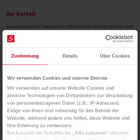
Ihr Vorteil
Saubermacher verwertet sämtliches behandeltes und
nicht behandeltes Altholz und kümmert sich um das
nachhaltige Recycling und die optimale Verwertung.
Zustimmung
Details
Über Cookies
Frei wählbare Abholzeiten
Selbstanlieferung an einen unserer zahlreichen
Saubermacher Standorte in ganz Österreich
Wir verwenden Cookies und externe Dienste
Kostenoptimierung und Transparenz durch
Wir verwenden auf unserer Website Cookies und
gesonderte Verwiegung
ähnliche Technologien von Drittanbietern zur Verarbeitung
Ein Ansprechpartner für die gesamte Abwicklung
von personenbezogenen Daten (z.B.: IP-Adressen).
Einige von ihnen sind notwendig für den Betrieb der
Website, während andere uns helfen, diese Website und
Ihre Erfahrung zu verbessern.
Sie möchten diesen Service nutzen?
Bei Auswahl der Schaltfläche
„Alle zulassen"
stimmen