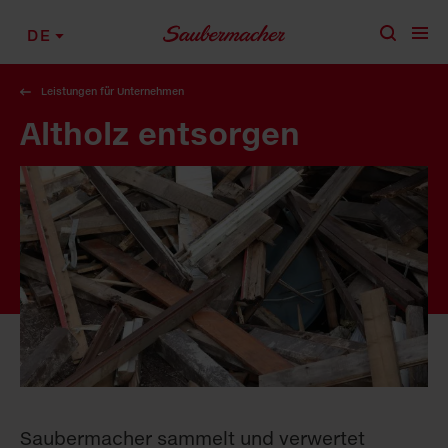
Zum Inhalt springen
DE
Leistungen für Unternehmen
Altholz entsorgen
Saubermacher sammelt und verwertet