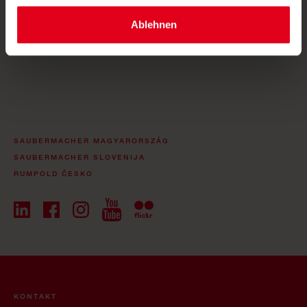
ausdrücklich einwillige.
Ablehnen
ANMELDEN
SAUBERMACHER MAGYARORSZÁG
SAUBERMACHER SLOVENIJA
RUMPOLD ČESKO
KONTAKT