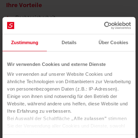
Ihre Vorteile
Rechtssicherheit
Koordination mit Behörden, z. B.
Umweltverträglichkeitsprüfungen
Kompetente Beratung in allen Belangen der
Zustimmung
Details
Über Cookies
Umweltanalytik
Jahrzehntelange Erfahrung und qualifiziertes
Fachpersonal
Wir verwenden Cookies und externe Dienste
Innovative Lösungen durch eigene Forschungs-
Wir verwenden auf unserer Website Cookies und
und Entwicklungsabteilung
ähnliche Technologien von Drittanbietern zur Verarbeitung
Umweltfreundliche und gesetzeskonforme
von personenbezogenen Daten (z.B.: IP-Adressen).
Verwertung (unter Berücksichtigung des
ALSAG
Einige von ihnen sind notwendig für den Betrieb der
und der
Deponieverordnung
)
Website, während andere uns helfen, diese Website und
Ihre Erfahrung zu verbessern.
Bei Auswahl der Schaltfläche
„Alle zulassen"
stimmen
Sie der Verwendung aller Cookies und Dienste, sowohl
von Drittanbietern als auch den eigenen, zu.
Sie möchten diesen Service nutzen?