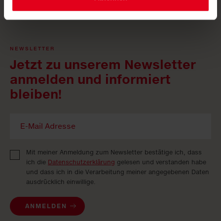
NEWSLETTER
Jetzt zu unserem Newsletter
anmelden und informiert
bleiben!
Mit meiner Anmeldung zum Newsletter bestätige ich, dass
ich die
Datenschutzerklärung
gelesen und verstanden habe
und dass ich in die Verarbeitung meiner angegebenen Daten
ausdrücklich einwillige.
ANMELDEN