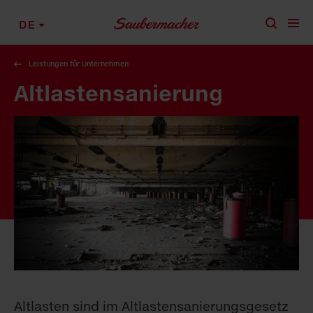
Zum Inhalt springen
DE
Leistungen für Unternehmen
Altlasten­sanierung
Altlasten sind im Altlastensanierungsgesetz