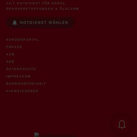
24/7 NOTDIENST FÜR KANAL,
ROHRVERSTOPFUNGEN & ÖLALARM
NOTDIENST WÄHLEN
KUNDENPORTAL
PRESSE
AGB
AEB
DATENSCHUTZ
IMPRESSUM
BARRIEREFREIHEIT
HINWEISGEBER
Öl- & U