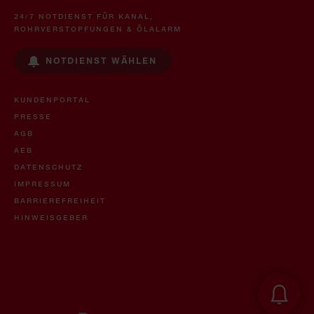
24/7 NOTDIENST FÜR KANAL,
ROHRVERSTOPFUNGEN & ÖLALARM
NOTDIENST WÄHLEN
KUNDENPORTAL
PRESSE
AGB
AEB
DATENSCHUTZ
IMPRESSUM
BARRIEREFREIHEIT
HINWEISGEBER
Öl- & U