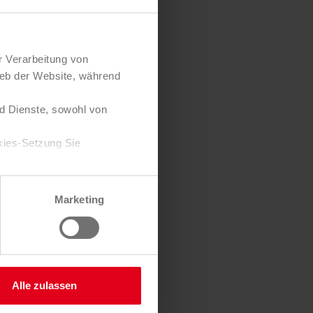
r Verarbeitung von
ieb der Website, während
d Dienste, sowohl von
D, DVD,
kies-Setzung Sie
Zustimmung jederzeit
tgenbilder,
Marketing
 Sie hier.
Alle zulassen