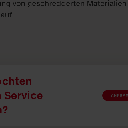
ng von geschredderten Materialien 
lauf
öchten
 Service
ANFRA
n?