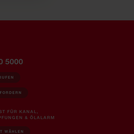
0 5000
RUFEN
NFORDERN
ST FÜR KANAL,
PFUNGEN & ÖLALARM
ST WÄHLEN