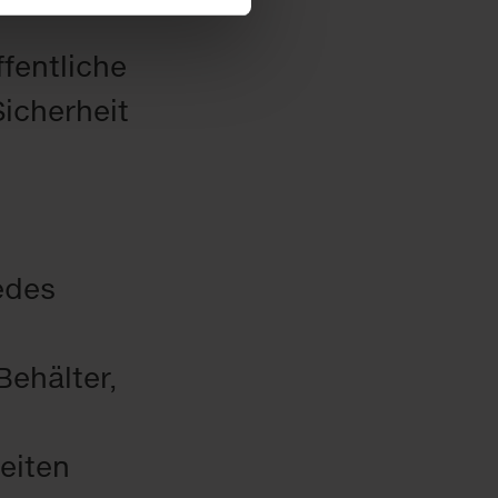
fentliche
icherheit
edes
Behälter,
zeiten