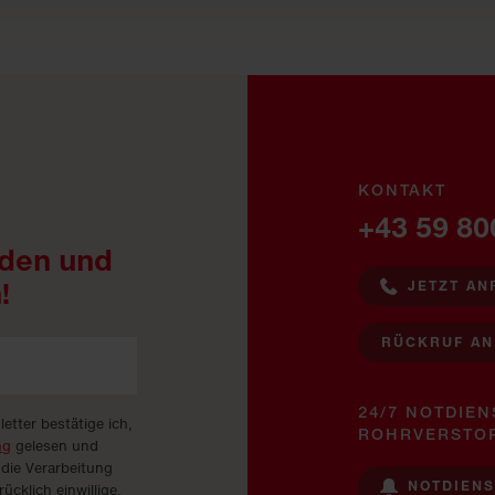
KONTAKT
+43 59 80
den und
!
JETZT AN
RÜCKRUF A
24/7 NOTDIEN
tter bestätige ich,
ROHRVERSTO
ng
gelesen und
 die Verarbeitung
NOTDIEN
cklich einwillige.