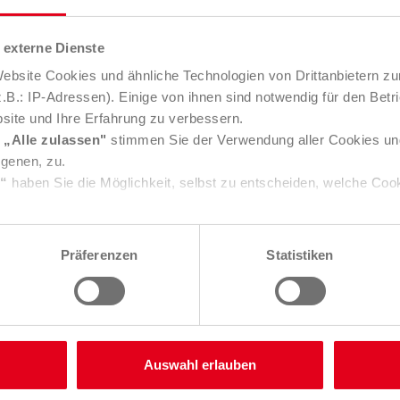
n elektronischen Datenträgern, z.B.:
externe Dienste
stücke mit vertraulichen Daten
bsite Cookies und ähnliche Technologien von Drittanbietern zu
ones, Tablets
B.: IP-Adressen). Einige von ihnen sind notwendig für den Betr
site und Ihre Erfahrung zu verbessern.
, PCs, Modems, Festnetztelefone
e
„Alle zulassen"
stimmen Sie der Verwendung aller Cookies un
igenen, zu.
nische Speichermedien (z.B. USB, C
s“
haben Sie die Möglichkeit, selbst zu entscheiden, welche Coo
rkarten)
e über Consent Button in der linken unteren Ecke die gesetzte 
offdatenträger (z.B. Microfiche, Rön
ungen verändern.
Präferenzen
Statistiken
Sie in unserer
Datenschutzerklärung
. Unser
Impressum
finden
m)
Auswahl erlauben
il