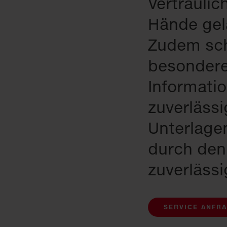
Vertraulic
Hände gel
Zudem sch
besondere
Informati
zuverlässi
Unterlage
durch den
zuverlässi
SERVICE ANFR