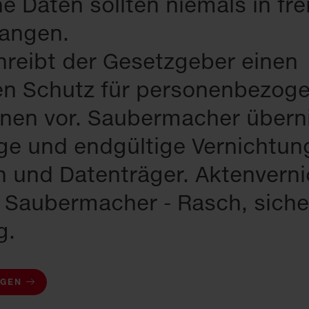
he Daten sollten niemals in f
angen.
reibt der Gesetzgeber einen
n Schutz für personenbezog
onen vor. Saubermacher übern
ge und endgültige Vernichtung
n und Datenträger. Aktenvern
 Saubermacher - Rasch, siche
g.
AGEN