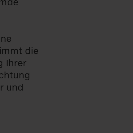
remde
ene
immt die
 Ihrer
ichtung
r und