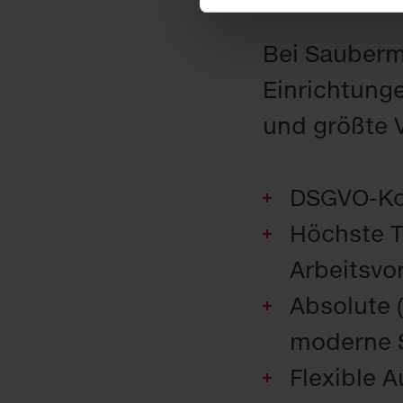
Bei Sauberm
Einrichtung
und größte V
DSGVO-Kon
Höchste T
Arbeitsvo
Absolute (
moderne 
Flexible A