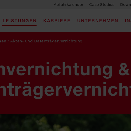
Abfuhrkalender
Case Studies
Down
LEISTUNGEN
KARRIERE
UNTERNEHMEN
I
men
/
Akten- und Datenträgervernichtung
nvernichtung &
nträger­vernic