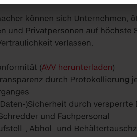
acher können sich Unternehmen, öf
en und Privatpersonen auf höchste S
ertraulichkeit verlassen.
formität (
AVV herunterladen
)
ransparenz durch Protokollierung j
rganges
Daten-)Sicherheit durch versperrte 
Schredder und Fachpersonal
ufstell-, Abhol- und Behältertausch