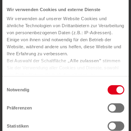
Sortenreines, hochwertiges und zu 100 %
stoffliches Recycling und damit Schließen des
Wir verwenden Cookies und externe Dienste
Kreislaufes
Wir verwenden auf unserer Website Cookies und
Erhalt einer Verwertungsbestätigung
ähnliche Technologien von Drittanbietern zur Verarbeitung
von personenbezogenen Daten (z.B.: IP-Adressen).
Einige von ihnen sind notwendig für den Betrieb der
Website, während andere uns helfen, diese Website und
Ihre Erfahrung zu verbessern.
Sie möchten diesen Service nutzen?
Bei Auswahl der Schaltfläche
„Alle zulassen"
stimmen
Sie der Verwendung aller Cookies und Dienste, sowohl
ANFRAGE SENDEN
von Drittanbietern als auch den eigenen, zu.
In der Registerkarte
„Details“
haben Sie die Möglichkeit,
Einwilligungsauswahl
selbst zu entscheiden, welche Cookies-Setzung Sie
Notwendig
akzeptieren.
Selbstverständlich können Sie über Consent Button in
Präferenzen
der linken unteren Ecke die gesetzte Zustimmung
Häufige Fragen
jederzeit widerrufen und Ihre Einstellungen verändern.
Nähere Informationen finden Sie in unserer
Statistiken
Datenschutzerklärung
. Unser
Impressum
finden Sie