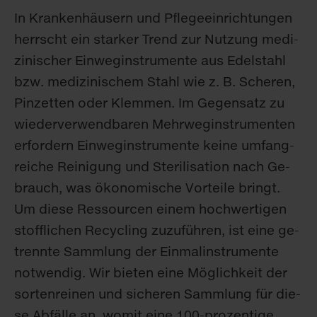
In Kran­ken­häu­sern und Pfle­ge­ein­rich­tun­gen
herrscht ein star­ker Trend zur Nut­zung me­di­
zi­ni­scher Ein­weg­in­stru­men­te aus Edel­stahl
bzw. me­di­zi­ni­schem Stahl wie z. B. Sche­ren,
Pin­zet­ten oder Klem­men. Im Ge­gen­satz zu
wie­der­ver­wend­ba­ren Mehr­weg­in­stru­men­ten
er­for­dern Ein­weg­in­stru­men­te kei­ne um­fang­
rei­che Rei­ni­gung und Ste­ri­li­sa­ti­on nach Ge­
brauch, was öko­no­mi­sche Vor­tei­le bringt.
Um die­se Res­sour­cen ei­nem hoch­wer­ti­gen
stoff­li­chen Re­cy­cling zu­zu­füh­ren, ist ei­ne ge­
trenn­te Samm­lung der Ein­mal­in­stru­men­te
not­wen­dig. Wir bie­ten ei­ne Mög­lich­keit der
sor­ten­rei­nen und si­che­ren Samm­lung für die­
se Ab­fäl­le an, wo­mit ei­ne 100-pro­zen­ti­ge