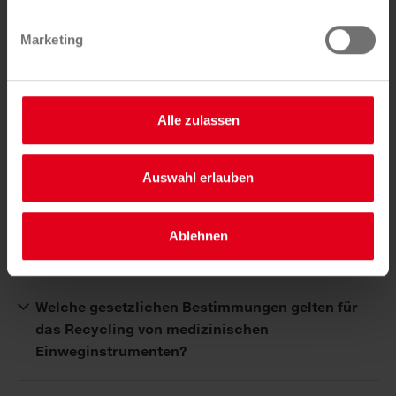
Was sind chirurgische Einweginstrumente?
hier.
Marketing
Warum ist das Recycling von medizinischen
Einweginstrumenten wichtig?
Alle zulassen
Wie funktioniert der Recyclingprozess für
medizinische Einweginstrumente?
Auswahl erlauben
Welche Arten von chirurgischen
Ablehnen
Einweginstrumenten können recycelt werden?
Welche gesetzlichen Bestimmungen gelten für
das Recycling von medizinischen
Einweginstrumenten?