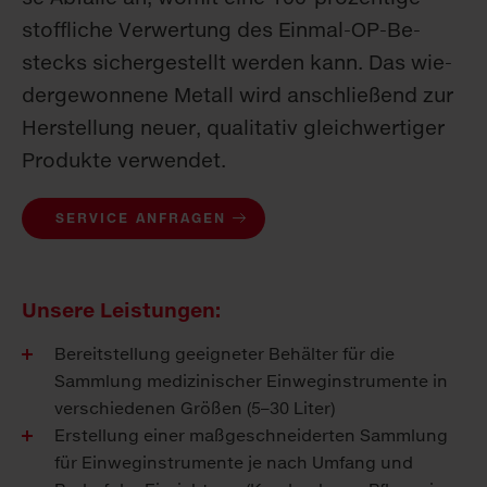
stoff­li­che Ver­wer­tung des Ein­mal-OP-Be­
stecks si­cher­ge­stellt wer­den kann. Das wie­
der­ge­won­ne­ne Me­tall wird an­schlie­ßend zur
Her­stel­lung neu­er, qua­li­ta­tiv gleich­wer­ti­ger
Pro­duk­te ver­wen­det.
SERVICE ANFRAGEN
Unsere Leistungen:
Bereitstellung geeigneter Behälter für die
Sammlung medizinischer Ein­weg­ins­trumente in
verschiedenen Größen (5–30 Liter)
Erstellung einer maßgeschneiderten Sammlung
für Einweginstrumente je nach Umfang und