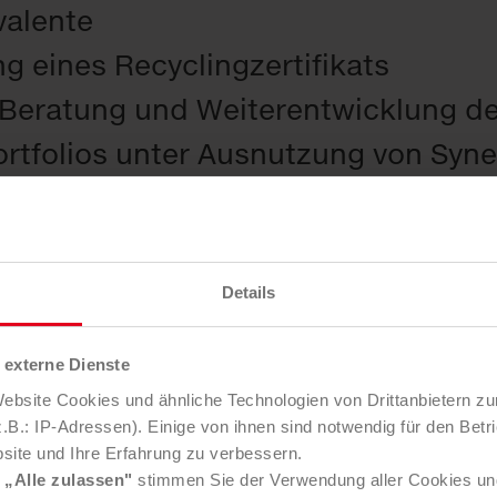
alente
g eines Recyclingzertifikats
Beratung und Weiterentwicklung d
rtfolios unter Ausnutzung von Syne
erschaften
Details
externe Dienste
bsite Cookies und ähnliche Technologien von Drittanbietern zu
il
B.: IP-Adressen). Einige von ihnen sind notwendig für den Betr
site und Ihre Erfahrung zu verbessern.
e
„Alle zulassen"
stimmen Sie der Verwendung aller Cookies un