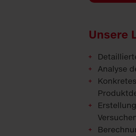
Unsere 
Detaillie
Analyse d
Konkretes
Produktd
Erstellun
Versuche
Berechnun