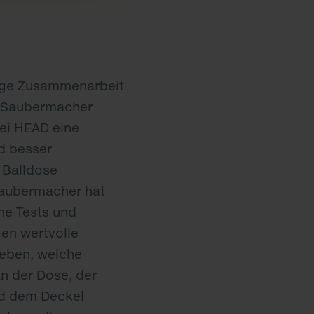
nge Zusammenarbeit
a Saubermacher
ei HEAD eine
d besser
 Balldose
Saubermacher hat
ne Tests und
en wertvolle
geben, welche
n der Dose, der
d dem Deckel