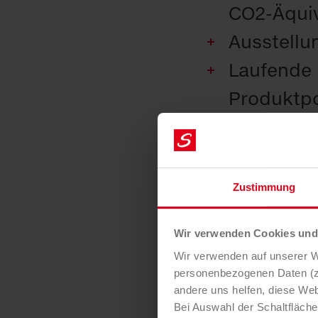
CO2-Äquiv
Ausstellun
Laufende 
Produktpo
und Partn
Zustimmung
Wir verwenden Cookies und 
Wir verwenden auf unserer We
Ihr Vorte
personenbezogenen Daten (z.
andere uns helfen, diese Web
Bei Auswahl der Schaltfläch