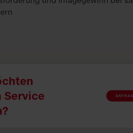
sförderung und Imagegewinn bei sä
ern
öchten
 Service
ANFRA
n?