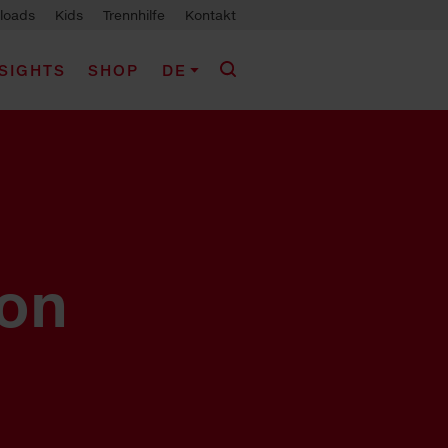
loads
Kids
Trennhilfe
Kontakt
NSIGHTS
SHOP
DE
von