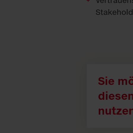
Vertrauen
Stakehold
Sie m
diesen
nutze