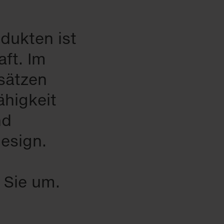
dukten ist
aft. Im
sätzen
higkeit
nd
esign.
 Sie um.