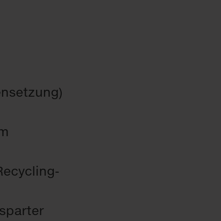
ensetzung)
im
Recycling-
sparter