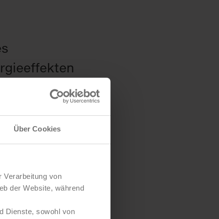
es
rgieeffekten
Über Cookies
r Verarbeitung von
ieb der Website, während
d Dienste, sowohl von