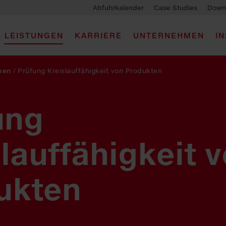
Abfuhrkalender
Case Studies
Down
LEISTUNGEN
KARRIERE
UNTERNEHMEN
I
men
/
Prüfung Kreislauffähigkeit von Produkten
ung
lauffähigkeit 
ukten