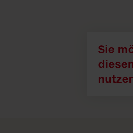
Sie m
diesen
nutze