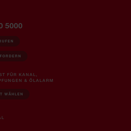
0 5000
RUFEN
NFORDERN
ST FÜR KANAL,
PFUNGEN & ÖLALARM
ST WÄHLEN
AL