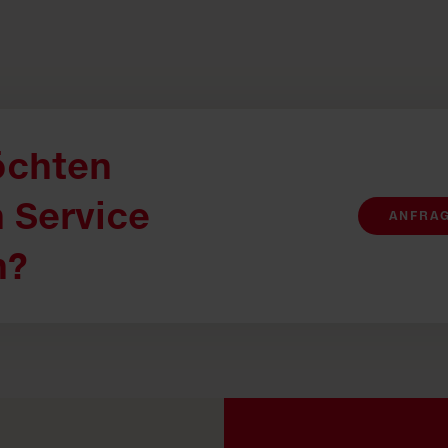
öchten
 Service
ANFRA
n?