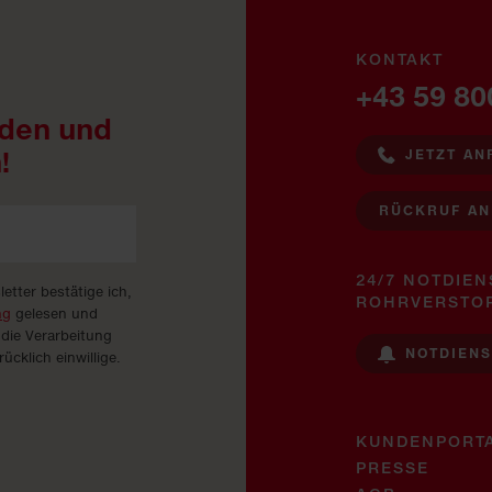
KONTAKT
+43 59 80
den und
!
JETZT AN
RÜCKRUF A
24/7 NOTDIEN
tter bestätige ich,
ROHRVERSTO
ng
gelesen und
 die Verarbeitung
NOTDIEN
cklich einwillige.
KUNDENPORT
PRESSE