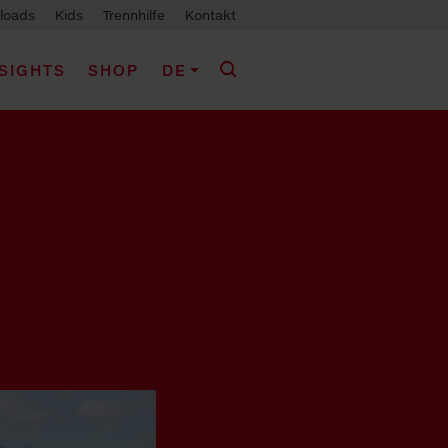
loads
Kids
Trennhilfe
Kontakt
NSIGHTS
SHOP
DE