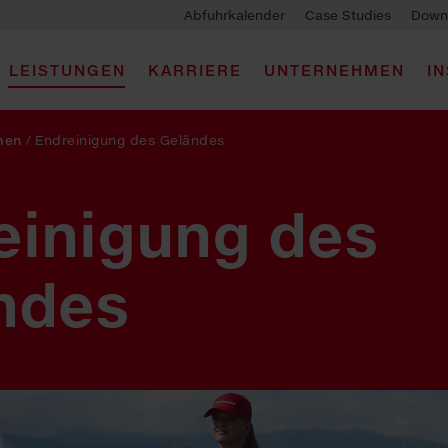
Abfuhrkalender
Case Studies
Down
LEISTUNGEN
KARRIERE
UNTERNEHMEN
I
men
/
Endreinigung des Geländes
einigung des
ndes