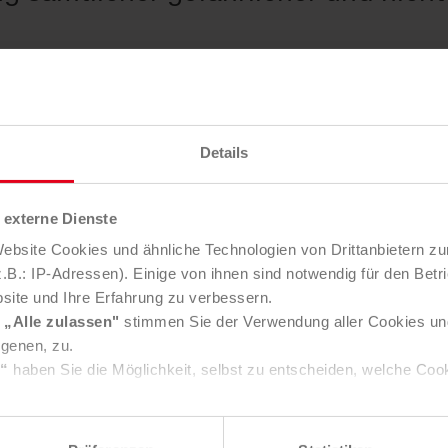
chtigung von Sonderwünschen
sprotokoll
Details
externe Dienste
il
bsite Cookies und ähnliche Technologien von Drittanbietern zu
B.: IP-Adressen). Einige von ihnen sind notwendig für den Betr
site und Ihre Erfahrung zu verbessern.
ranstaltung – und alles sauber! Sa
e
„Alle zulassen"
stimmen Sie der Verwendung aller Cookies un
ämtliche Aufgaben einer fachgerec
igenen, zu.
s“
haben Sie die Möglichkeit, selbst zu entscheiden, welche Coo
 und unterstützt Sie auch bei
e über Consent Button in der linken unteren Ecke die gesetzte 
ischen und umweltrelevanten Fragen
ungen verändern.