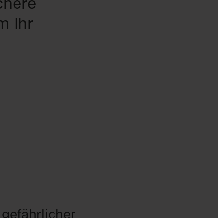
chere
m Ihr
 gefährlicher