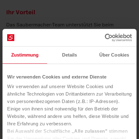
Ihr Vorteil
Das Saubermacher-Team unterstützt Sie beim
verantwortungsvollen, nachhaltigen Umgang mit
sämtlichen verfügbaren Rohstoffen und eröffnet
Ihnen erhebliche Einsparpotenziale.
Zustimmung
Details
Über Cookies
Verbesserung der Ressourceneffizienz
Aufzeigen von Einsparpotenzialen
Wir verwenden Cookies und externe Dienste
Verantwortungsvolles Wirtschaften und Beitrag
zu einem positiven Image
Wir verwenden auf unserer Website Cookies und
ähnliche Technologien von Drittanbietern zur Verarbeitung
Beitrag zum Erreichen der Klimaschutzziele
von personenbezogenen Daten (z.B.: IP-Adressen).
Einige von ihnen sind notwendig für den Betrieb der
Website, während andere uns helfen, diese Website und
Ihre Erfahrung zu verbessern.
Sie möchten diesen Service nutzen?
Bei Auswahl der Schaltfläche
„Alle zulassen"
stimmen
Sie der Verwendung aller Cookies und Dienste, sowohl