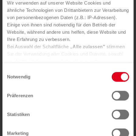
24/7 für Sie erreichbar
Wir verwenden auf unserer Website Cookies und
Alles aus einer Hand
ähnliche Technologien von Drittanbietern zur Verarbeitung
von personenbezogenen Daten (z.B.: IP-Adressen).
24/7 Notdienst
Einige von ihnen sind notwendig für den Betrieb der
Website, während andere uns helfen, diese Website und
+43 (0) 59 800 5000
Ihre Erfahrung zu verbessern.
(Steiermark, Kärnten, Wien, Niederösterreich,
Bei Auswahl der Schaltfläche
„Alle zulassen"
stimmen
Burgenland)
Sie der Verwendung aller Cookies und Dienste, sowohl
von Drittanbietern als auch den eigenen, zu.
In der Registerkarte
„Details“
haben Sie die Möglichkeit,
Einwilligungsauswahl
selbst zu entscheiden, welche Cookies-Setzung Sie
Notwendig
akzeptieren.
Selbstverständlich können Sie über Consent Button in
Präferenzen
der linken unteren Ecke die gesetzte Zustimmung
Sie möchten diesen Service nutzen?
jederzeit widerrufen und Ihre Einstellungen verändern.
Nähere Informationen finden Sie in unserer
ANFRAGE SENDEN
Statistiken
Datenschutzerklärung
. Unser
Impressum
finden Sie
hier.
Marketing