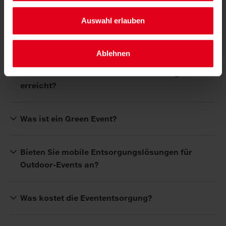
Auswahl erlauben
Was umfasst ein Abfallwirtschaftskonzept für
Events?
Ablehnen
Wie wird eine Green Event-Zertifizierung
erreicht?
Was ist ein Green Event?
Bieten Sie mobile Entsorgungslösungen für
Outdoor-Events an?
Was kostet die Evententsorgung?