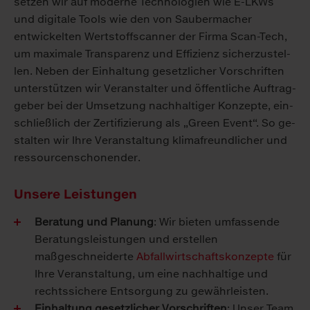
set­zen wir auf mo­der­ne Tech­no­lo­gi­en wie E-LKWs
und di­gi­ta­le Tools wie den von Saubermacher
entwickelten Wertstoffscanner der Firma Scan-Tech,
um ma­xi­ma­le Trans­pa­renz und Ef­fi­zi­enz si­cher­zu­stel­
len. Ne­ben der Ein­hal­tung ge­setz­li­cher Vor­schrif­ten
un­ter­stüt­zen wir Ver­an­stal­ter und öf­fent­li­che Auf­trag­
ge­ber bei der Um­set­zung nach­hal­ti­ger Kon­zep­te, ein­
schließ­lich der Zer­ti­fi­zie­rung als „Green Event“. So ge­
stal­ten wir Ih­re Ver­an­stal­tung kli­ma­freund­li­cher und
res­sour­cen­scho­nen­der.
Unsere Leistungen
Beratung und Planung
: Wir bieten umfassende
Beratungsleistungen und erstellen
maßgeschneiderte
Abfallwirtschaftskonzepte
für
Ihre Veranstaltung, um eine nachhaltige und
rechtssichere Entsorgung zu gewährleisten.
Einhaltung gesetzlicher Vorschriften
: Unser Team