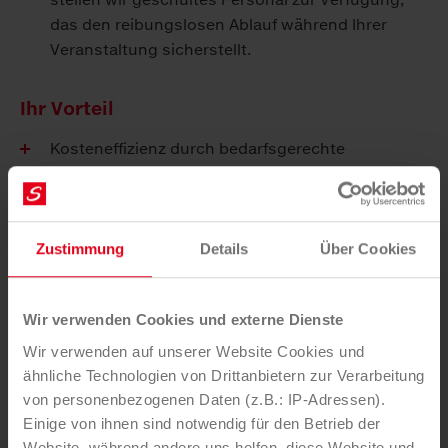
das den reibungslosen Ablauf während Ihrer
Veranstaltung si­cher­stellt.
Ihr Vorteil
Kosteneffizienz durch bedarfsgerechte
Entsorgungslösungen
Jahrzehntelange Erfahrung im Event-Bereich
Rechtssicherheit durch Einhaltung aller
gesetzlichen Vorgaben
Zustimmung
Details
Über Cookies
Nachhaltige Veranstaltung durch gezielte
Maßnahmen
Wir verwenden Cookies und externe Dienste
Zeitersparnis durch Personalbereitstellung
Wir verwenden auf unserer Website Cookies und
ähnliche Technologien von Drittanbietern zur Verarbeitung
Erfolgsbeispiel: Green Event bei der Ski-
von personenbezogenen Daten (z.B.: IP-Adressen).
WM 2025
Einige von ihnen sind notwendig für den Betrieb der
Website, während andere uns helfen, diese Website und