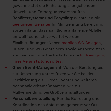
gewährleistet die Einhaltung aller geltenden
Umwelt- und Entsorgungsvorschriften.
Behältersysteme und Recycling
: Wir stellen die
geeigneten Behälter
für Mülltrennung bereit und
sorgen dafür, dass sämtliche anfallende Ab­fäl­le
umweltfreundlich verwertet werden.
Flexible Lösungen
: Neben
mobilen WC-Anlagen
,
Dusch- und WC-Con­tainern sowie Absperrgittern
kümmern wir uns bei Bedarf um die
End­reinigung
Ihres Veranstaltungsortes
.
Green Event-Management
: Von der Beratung bis
zur Umsetzung un­ter­stützen wir Sie bei der
Zertifizierung als „Green Event“ und wei­te­ren
Nachhaltigkeitsmaßnahmen, wie z. B.
Müllvermeidung bei Groß­veranstaltungen.
Personalbereitstellung
: Für die Betreuung und
Koordination des Ab­fall­managements vor Ort
stellen wir geschultes Personal zur Ver­fü­gung,