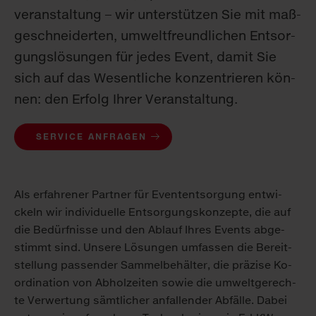
ver­an­stal­tung – wir un­ter­stüt­zen Sie mit maß­
ge­schnei­der­ten, um­welt­freund­li­chen Ent­sor­
gungs­lö­sun­gen für je­des Event, da­mit Sie
sich auf das We­sent­li­che kon­zen­trie­ren kön­
nen: den Er­folg Ih­rer Ver­an­stal­tung.
SERVICE ANFRAGEN
Als er­fah­re­ner Part­ner für Even­t­ent­sor­gung ent­wi­
ckeln wir in­di­vi­du­el­le Ent­sor­gungs­kon­zep­te, die auf
die Be­dürf­nis­se und den Ab­lauf Ih­res Events ab­ge­
stimmt sind. Un­se­re Lö­sun­gen um­fas­sen die Be­reit­
stel­lung pas­sen­der Sam­mel­be­häl­ter, die prä­zi­se Ko­
or­di­na­ti­on von Ab­hol­zei­ten so­wie die um­welt­ge­rech­
te Ver­wer­tung sämt­li­cher an­fal­len­der Ab­fäl­le. Da­bei