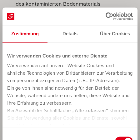
des kontaminierten Bodenmaterials
Ihre Vorteile
Zustimmung
Details
Über Cookies
Kompetente Beratung in allen Belangen der
Umweltanalytik
Rechtssicherheit
Wir verwenden Cookies und externe Dienste
Koordination mit Behörden
Wir verwenden auf unserer Website Cookies und
Akkreditierte Prüf- und Inspektionsstelle
ähnliche Technologien von Drittanbietern zur Verarbeitung
Jahrzehntelange Erfahrung und qualifiziertes
von personenbezogenen Daten (z.B.: IP-Adressen).
Fachpersonal
Einige von ihnen sind notwendig für den Betrieb der
Kosteneinsparung, z. B. durch Eingrenzung
Website, während andere uns helfen, diese Website und
möglicher Kontaminationen
Ihre Erfahrung zu verbessern.
Alles aus einer Hand
Bei Auswahl der Schaltfläche
„Alle zulassen"
stimmen
Sie der Verwendung aller Cookies und Dienste, sowohl
von Drittanbietern als auch den eigenen, zu.
In der Registerkarte
„Details“
haben Sie die Möglichkeit,
Einwilligungsauswahl
Sie möchten diesen Service nutzen?