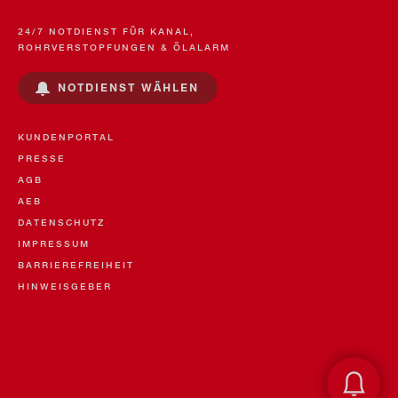
24/7 NOTDIENST FÜR KANAL,
ROHRVERSTOPFUNGEN & ÖLALARM
NOTDIENST WÄHLEN
KUNDENPORTAL
PRESSE
AGB
AEB
DATENSCHUTZ
IMPRESSUM
BARRIEREFREIHEIT
HINWEISGEBER
Öl- & U