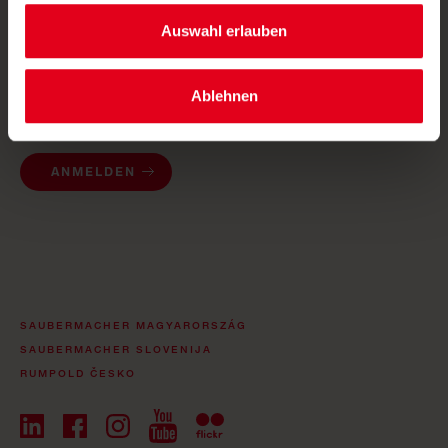
Auswahl erlauben
Mit meiner Anmeldung zum Newsletter bestätige ich, dass
ich die
Datenschutzerklärung
gelesen und verstanden habe
Ablehnen
und dass ich in die Verarbeitung meiner angegebenen Daten
ausdrücklich einwillige.
ANMELDEN
SAUBERMACHER MAGYARORSZÁG
SAUBERMACHER SLOVENIJA
RUMPOLD ČESKO