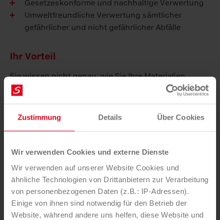
Gesetzeskonforme und nachhaltige Verwertung
Umweltfreundliche Verwertung sämtlicher
gefährlicher und nicht gefährlicher Abfälle
Ihr Vorteil
Sie wissen nicht genau, wie Sie Ihre Materialien
richtig entsorgen? Saubermacher stellt sicher, dass
gefährliche Abfälle wie Altmedikamente, Handys,
Computer, Reinigungsmittel etc. umwelt- und
Zustimmung
Details
Über Cookies
gesundheitsfreundlich verwertet werden.
Bestens geschulte Mitarbeiter vor Ort
Wir verwenden Cookies und externe Dienste
Kompetente Beratung für alle gesetzlichen
Wir verwenden auf unserer Website Cookies und
Fragen
ähnliche Technologien von Drittanbietern zur Verarbeitung
Ein Ansprechpartner für alle Anliegen
von personenbezogenen Daten (z.B.: IP-Adressen).
24h Umweltalarm
Einige von ihnen sind notwendig für den Betrieb der
Rechtssicherheit
Website, während andere uns helfen, diese Website und