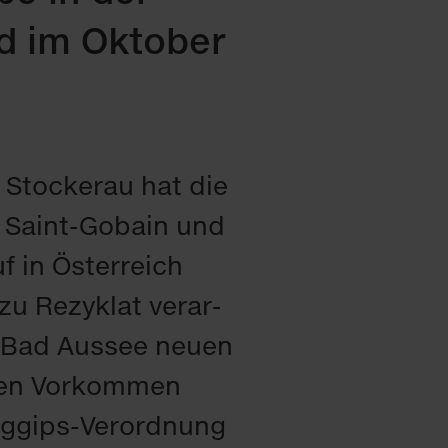
nd im Ok­to­ber
n Sto­ckerau hat die
, Saint-Go­bain und
f in Ös­ter­reich
 zu Re­zy­klat ver­ar­
n Bad Aus­see neu­en
chen Vor­kom­men
g­gips-Ver­ord­nung