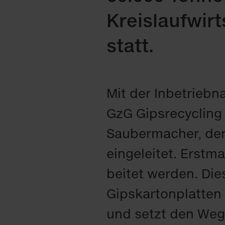
Kreis­lauf­wir
statt.
Mit der In­be­trieb­
GzG Gips­re­cy­cli
Sau­ber­ma­cher, den
ein­ge­lei­tet. Erst­m
bei­tet wer­den. Die
Gips­kar­ton­plat­te
und setzt den Weg f