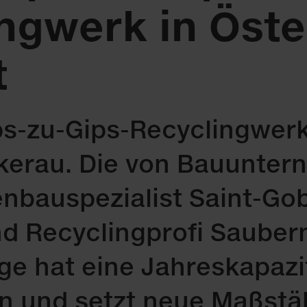
ngwerk in Öste
t
s-zu-Gips-Re­cy­cling­werk
ckerau. Die von Bau­un­ter
­bau­spe­zia­list Saint-Go
 Re­cy­cling­pro­fi Sau­ber
a­ge hat ei­ne Jah­res­ka­pa­z
n und setzt neue Maß­stä­