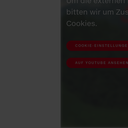
Um die externen 
bitten wir um Z
Cookies.
COOKIE-EINSTELLUNG
AUF YOUTUBE ANSEHE