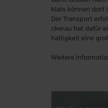
klats kön­nen dort in
Der Trans­port er­fol
ckerau hat da­für e
hal­tig­keit ei­ne gro
Wei­te­re In­for­ma­t