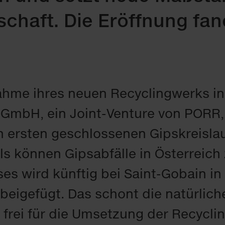
t­schaft. Die Er­öff­nung fa
nah­me ih­res neu­en Re­cy­cling­werks i
ng GmbH, ein Joint-Ven­ture von PORR
 ers­ten ge­schlos­se­nen Gips­kreis­lau
als kön­nen Gips­ab­fäl­le in Ös­ter­reich
­ses wird künf­tig bei Saint-Go­bain i
n bei­ge­fügt. Das schont die na­tür­li­
rei für die Um­set­zung der Re­cy­clin