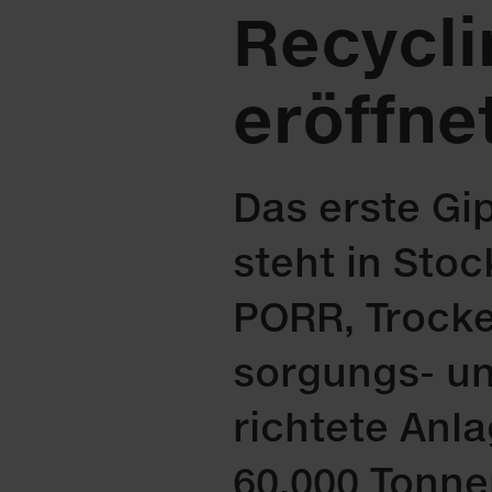
Recycli
eröffne
Das ers­te Gip
steht in Sto­
PORR, Tro­cken
sor­gungs- und
rich­te­te An­l
60.000 Ton­ne