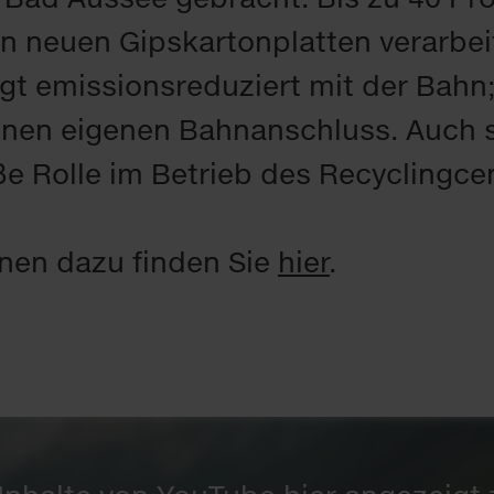
 neu­en Gips­kar­ton­plat­ten ver­ar­bei
gt emis­si­ons­re­du­ziert mit der Bahn;
i­nen ei­ge­nen Bahn­an­schluss. Auch
­ße Rol­le im Be­trieb des Re­cy­cling­ce
io­nen da­zu fin­den Sie
hier
.