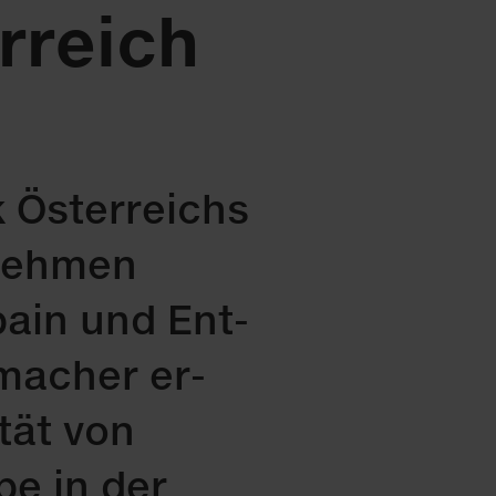
rreich
 Ös­ter­reichs
­neh­men
­bain und Ent­
­ma­cher er­
i­tät von
be in der