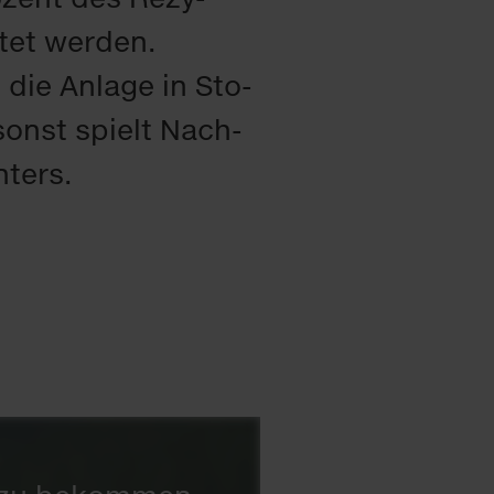
­tet wer­den.
 die An­la­ge in Sto­
 sonst spielt Nach­
n­ters.