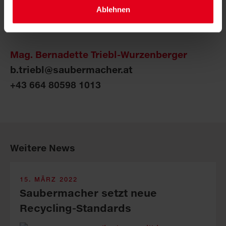
Ablehnen
Bei Presseanfragen wenden Sie sich bitte an:
Mag. Bernadette Triebl-Wurzenberger
b.triebl@saubermacher.at
+43 664 80598 1013
Weitere News
15. MÄRZ 2022
Saubermacher setzt neue
Recycling-Standards