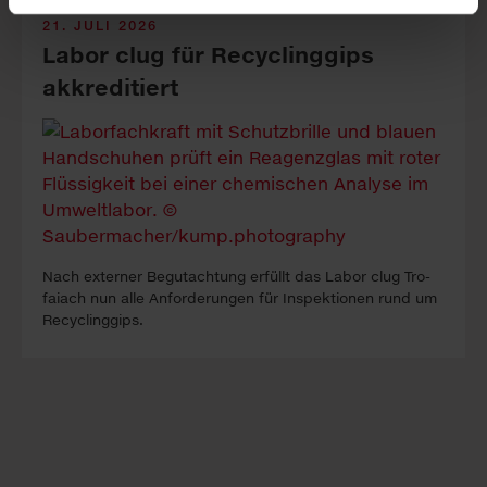
21. JULI 2026
Labor clug für Recyclinggips
akkreditiert
Nach ex­ter­ner Be­gutacht­ung erfüllt das La­bor clug Tro­
faiach nun alle An­forder­ung­en für In­spekt­ion­en rund um
Re­cyc­ling­gips.