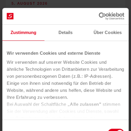
5. AUGUST 2026
Mürztaler Sauber­macher bleibt
starker Part­ner der Stadt
Zustimmung
Details
Über Cookies
Wir verwenden Cookies und externe Dienste
Wir verwenden auf unserer Website Cookies und
ähnliche Technologien von Drittanbietern zur Verarbeitung
Die Mürztaler Sauber­macher GmbH stärkt mit ge­zielten
von personenbezogenen Daten (z.B.: IP-Adressen).
In­vest­itionen Service­qualität, Arbeits­plätze und Kreis­
lauf­wirt­schaft in der Re­gion.
Einige von ihnen sind notwendig für den Betrieb der
Website, während andere uns helfen, diese Website und
Ihre Erfahrung zu verbessern.
Bei Auswahl der Schaltfläche
„Alle zulassen"
stimmen
Sie der Verwendung aller Cookies und Dienste, sowohl
von Drittanbietern als auch den eigenen, zu.
In der Registerkarte
„Details“
haben Sie die Möglichkeit,
Einwilligungsauswahl