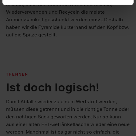
meinen, dass den obersten Stufen Vermeiden,
Wiederverwenden und Recyceln die meiste
Aufmerksamkeit geschenkt werden muss. Deshalb
haben wir die Pyramide kurzerhand auf den Kopf bzw.
auf die Spitze gestellt.
TRENNEN
Ist doch logisch!
Damit Abfälle wieder zu einem Wertstoff werden,
müssen diese getrennt und in die richtige Tonne oder
den richtigen Sack geworfen werden. Nur so kann
aus einer alten PET-Getränkeflasche wieder eine neue
werden. Manchmal ist es gar nicht so einfach, die