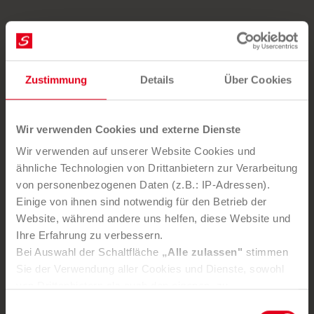
Und das waren erst die Recycling Codes für
Kunststoffe. Insgesamt gibt es knapp 100 solcher
Codes.
Zustimmung
Details
Über Cookies
Wir verwenden Cookies und externe Dienste
Wir verwenden auf unserer Website Cookies und
ähnliche Technologien von Drittanbietern zur Verarbeitung
von personenbezogenen Daten (z.B.: IP-Adressen).
Einige von ihnen sind notwendig für den Betrieb der
Website, während andere uns helfen, diese Website und
Ihre Erfahrung zu verbessern.
Bei Auswahl der Schaltfläche
„Alle zulassen"
stimmen
Sie der Verwendung aller Cookies und Dienste, sowohl
von Drittanbietern als auch den eigenen, zu.
In der Registerkarte
„Details“
haben Sie die Möglichkeit,
Einwilligungsauswahl