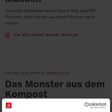
Im ersten Abenteuer lernen Sara & Rob, was PET-
Flaschen sind und wie aus alten Flaschen neue
werden.
EIN MÜLLOFANT MACHT MUCKEN
ERLEBE DAS ZWEITE ABENTEUER
Das Monster aus dem
Kompost
Im zweiten Abenteuer treffen Sara & Rob auf ein
Monster aus dem Kompost. Sie lernen auch, wie man