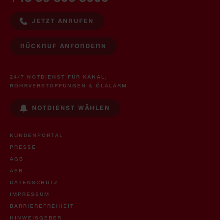
JETZT ANRUFEN
RÜCKRUF ANFORDERN
24/7 NOTDIENST FÜR KANAL,
ROHRVERSTOPFUNGEN & ÖLALARM
NOTDIENST WÄHLEN
KUNDENPORTAL
PRESSE
AGB
AEB
DATENSCHUTZ
IMPRESSUM
BARRIEREFREIHEIT
HINWEISGEBER