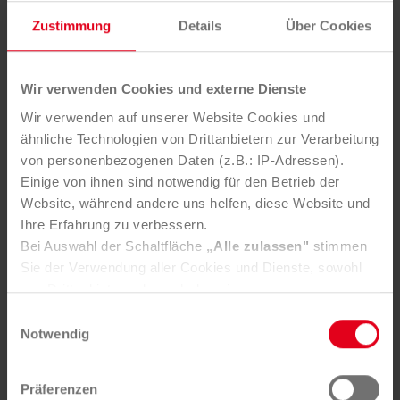
Bio-Abfälle richtig entsorgt und verwertet.
Zustimmung
Details
Über Cookies
DAS MONSTER AUS DEM KOMPOST
Wir verwenden Cookies und externe Dienste
Wir verwenden auf unserer Website Cookies und
ähnliche Technologien von Drittanbietern zur Verarbeitung
von personenbezogenen Daten (z.B.: IP-Adressen).
Einige von ihnen sind notwendig für den Betrieb der
Website, während andere uns helfen, diese Website und
ERLEBE DAS DRITTE ABENTEUER
Ihre Erfahrung zu verbessern.
Schnell wie der Blitz
Bei Auswahl der Schaltfläche
„Alle zulassen"
stimmen
Sie der Verwendung aller Cookies und Dienste, sowohl
von Drittanbietern als auch den eigenen, zu.
Im vierten Abenteuer erfahren Sara & Rob alles über
In der Registerkarte
„Details“
haben Sie die Möglichkeit,
Einwilligungsauswahl
das Recycling von Akkus und Batterien.
selbst zu entscheiden, welche Cookies-Setzung Sie
Notwendig
akzeptieren.
SCHNELL WIE DER BLITZ
Selbstverständlich können Sie über Consent Button in
Präferenzen
der linken unteren Ecke die gesetzte Zustimmung