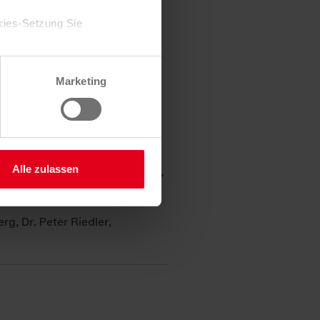
kies-Setzung Sie
Zustimmung jederzeit
.at
.
Marketing
 Sie hier.
Alle zulassen
g, Dr. Peter Riedler,