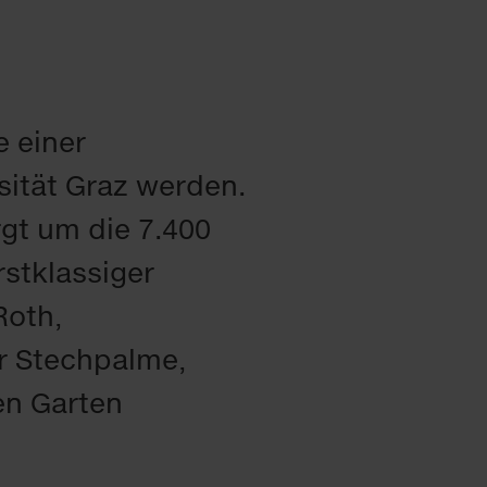
e einer
sität Graz werden.
gt um die 7.400
rstklassiger
Roth,
r Stechpalme,
en Garten