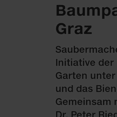
Baumpat
Graz
Saubermacher
Initiative de
Garten unte
und das Bien
Gemeinsam mi
Dr. Peter Rie