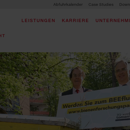
Abfuhrkalender
Case Studies
Down
LEISTUNGEN
KARRIERE
UNTERNEHM
HT