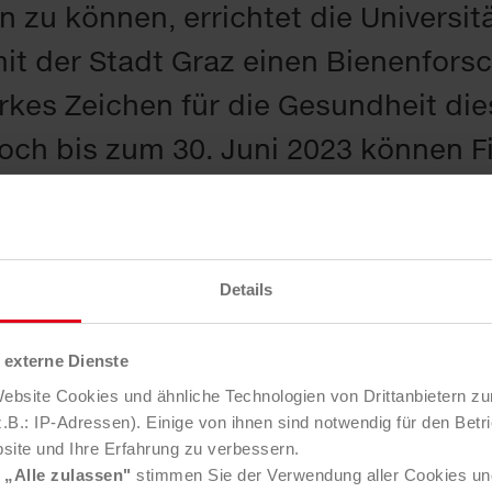
 zu können, errichtet die Universitä
t der Stadt Graz einen Bienenfors
arkes Zeichen für die Gesundheit d
och bis zum 30. Juni 2023 können 
l des Projekts „Bienenforschungspa
r mehr als eine Million Bienen gesc
0 Euro fördert man symbolisch eine
Details
 die bis zu 2.400 Eier pro Tag legt, 
is zu 50.000 Bienen wird man als Bie
externe Dienste
bsite Cookies und ähnliche Technologien von Drittanbietern zu
on 1.500 Euro. Gut zu wissen: Die 
B.: IP-Adressen). Einige von ihnen sind notwendig für den Betr
site und Ihre Erfahrung zu verbessern.
bar. Auch Saubermacher-Gründer Ha
e
„Alle zulassen"
stimmen Sie der Verwendung aller Cookies un