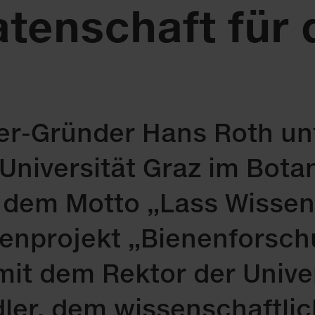
enschaft für d
-Gründer Hans Roth unt
r Universität Graz im Bot
r dem Motto „Lass Wisse
enprojekt „Bienenforsch
t dem Rektor der Univer
dler, dem wissenschaftlic