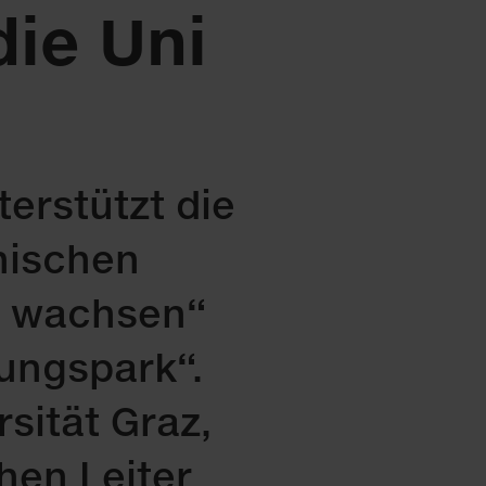
ie Uni
erstützt die
anischen
n wachsen“
ungspark“.
sität Graz,
hen Leiter