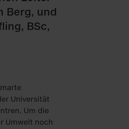
n Berg, und
ling, BSc,
smarte
er Universität
ntren. Um die
er Umwelt noch