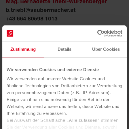
Mag. Bernadette Triebl-Wurzenberger
b.triebl@saubermacher.at
+43 664 80598 1013
Impressionen
Zustimmung
Details
Über Cookies
Auf unserem Flickr-Account finden Sie alle Fotos in
Druckqualität.
Wir verwenden Cookies und externe Dienste
Wir verwenden auf unserer Website Cookies und
MEHR AUF FLICKR
ähnliche Technologien von Drittanbietern zur Verarbeitung
von personenbezogenen Daten (z.B.: IP-Adressen).
Einige von ihnen sind notwendig für den Betrieb der
Website, während andere uns helfen, diese Website und
Weitere News
Ihre Erfahrung zu verbessern.
Bei Auswahl der Schaltfläche
„Alle zulassen"
stimmen
5. AUGUST 2026
Sie der Verwendung aller Cookies und Dienste, sowohl