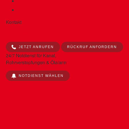
Kontakt
+43 59 800 5000
JETZT ANRUFEN
RÜCKRUF ANFORDERN
24/7 Notdienst für Kanal,
Rohrverstopfungen & Ölalarm
NOTDIENST WÄHLEN
Kundenportal
Presse
AGB
AEB
Datenschutz
Impressum
Barrierefreiheit