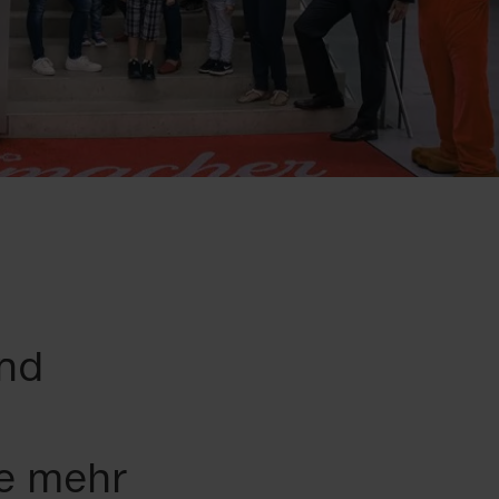
und
e mehr