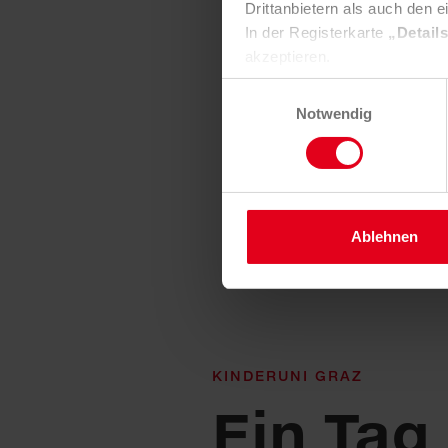
Drittanbietern als auch den e
In der Registerkarte
„Detail
akzeptieren.
Selbstverständlich können Si
Einwilligungsauswahl
widerrufen und Ihre Einstell
Notwendig
Nähere Informationen finden 
Ablehnen
KINDERUNI GRAZ
Ein Tag