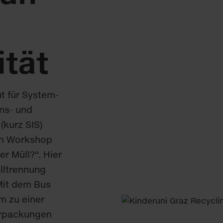
ität
t für System­
ns- und
(kurz SIS)
en Workshop
r Müll?“. Hier
alltrennung
Mit dem Bus
m zu einer
verpackungen