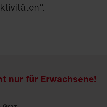
ktivitäten“.
ht nur für Erwachsene!
e Graz