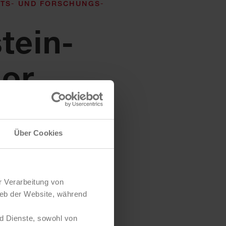
TS- UND FORSCHUNGS­
tein-
ior
Kinder und Jugendliche
aktiv in vielen
Über Cookies
ten zu forschen.
se, damit Kinder und
hre Welt noch besser
r Verarbeitung von
nnen.
ieb der Website, während
spannendes Programm für
dliche und Familien.
d Dienste, sowohl von