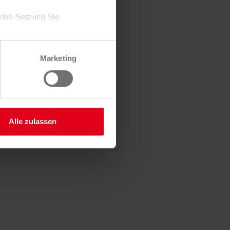
kies-Setzung Sie
ch, was sich alles in den
teckt und wie wir
Zustimmung jederzeit
r das Recycling
Marketing
 Sie hier.
Alle zulassen