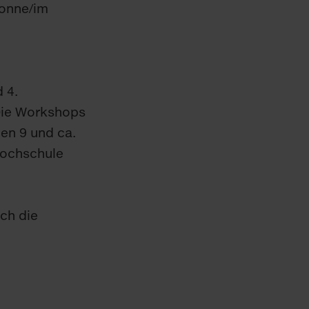
 Tonne/im
 4.
 Die Workshops
en 9 und ca.
Hochschule
ch die