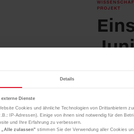
WISSENSCHAF
PROJEKT
Eins
Jun
• begeistert 
dafür, selbst 
Details
Wissensgebie
• setzt Impul
externe Dienste
Jugendliche i
bsite Cookies und ähnliche Technologien von Drittanbietern zu
begreifen kö
B.: IP-Adressen). Einige von ihnen sind notwendig für den Betr
• bietet ein 
site und Ihre Erfahrung zu verbessern.
Kinder, Jugen
e
„Alle zulassen"
stimmen Sie der Verwendung aller Cookies un