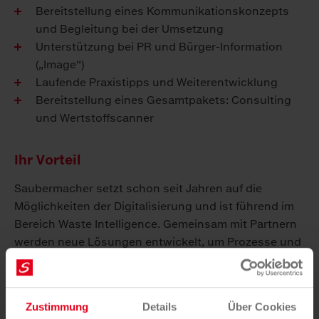
Bereitstellung eines Kommunikationskonzepts
und Begleitung bei der Umsetzung
Unterstützung bei PR und Bürger-Information
(„Image“)
Laufende Praxistipps und Weiterentwicklung
Bereitstellung eines Gesamtpakets: Consulting
und Wertstoffscanner
Ihr Vorteil
Saubermacher setzt schon seit Jahren auf die
Möglichkeiten der Digitalisierung und ist führend im
Bereich Waste Intelligence. Gemeinsam mit Partnern
werden neue Lösungen entwickelt, um Prozesse und
Abläufe zu verbessern, die Effizienz zu steigern und
der gesell­schaftlichen Verantwortung gerecht zu
werden.
Zustimmung
Details
Über Cookies