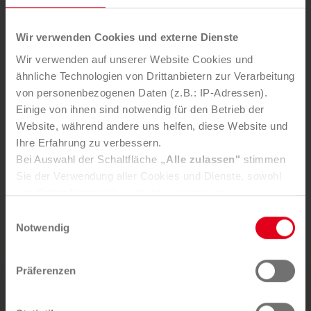
Schnelle und einfache Umsetzung
Einhaltung von Budget und Zeitplan sowie
Wir verwenden Cookies und externe Dienste
Change Management
Wir verwenden auf unserer Website Cookies und
Positives Image – Nutzung innovativer,
ähnliche Technologien von Drittanbietern zur Verarbeitung
europäischer Lösungen für mehr Umweltschutz
von personenbezogenen Daten (z.B.: IP-Adressen).
Höhere Recyclingquoten durch bessere
Einige von ihnen sind notwendig für den Betrieb der
Mülltrennung
Website, während andere uns helfen, diese Website und
Geringere Entsorgungskosten durch niedrigere
Ihre Erfahrung zu verbessern.
Abfallmengen
Bei Auswahl der Schaltfläche
„Alle zulassen"
stimmen
Strikte Einhaltung der DSGVO
Sie der Verwendung aller Cookies und Dienste, sowohl
Wichtiger Umweltbeitrag gemäß EU-
von Drittanbietern als auch den eigenen, zu.
Kreislaufwirtschaftspaket
In der Registerkarte
„Details“
haben Sie die Möglichkeit,
Einwilligungsauswahl
selbst zu entscheiden, welche Cookies-Setzung Sie
Notwendig
akzeptieren.
Selbstverständlich können Sie über Consent Button in
Präferenzen
der linken unteren Ecke die gesetzte Zustimmung
Sie möchten diesen Service nutzen?
jederzeit widerrufen und Ihre Einstellungen verändern.
Nähere Informationen finden Sie in unserer