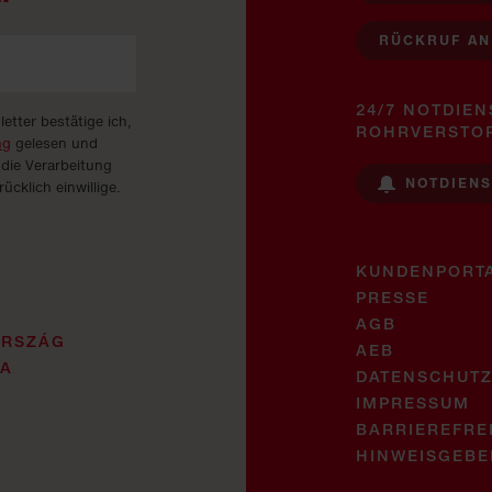
RÜCKRUF A
24/7 NOTDIEN
tter bestätige ich,
ROHRVERSTO
ng
gelesen und
 die Verarbeitung
NOTDIEN
cklich einwillige.
KUNDENPORT
PRESSE
AGB
ORSZÁG
AEB
JA
DATENSCHUT
IMPRESSUM
BARRIEREFRE
HINWEISGEBE