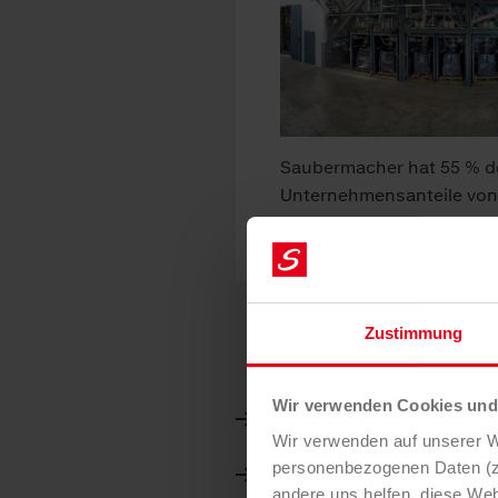
Saubermacher hat 55 % d
Unternehmensanteile von 
REDUX erworben.
Zustimmung
Wir verwenden Cookies und 
Archiv 2025
Wir verwenden auf unserer We
Archiv 2024
personenbezogenen Daten (z.
andere uns helfen, diese Web