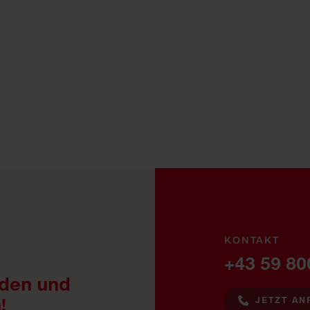
KONTAKT
+43 59 80
den und
!
JETZT AN