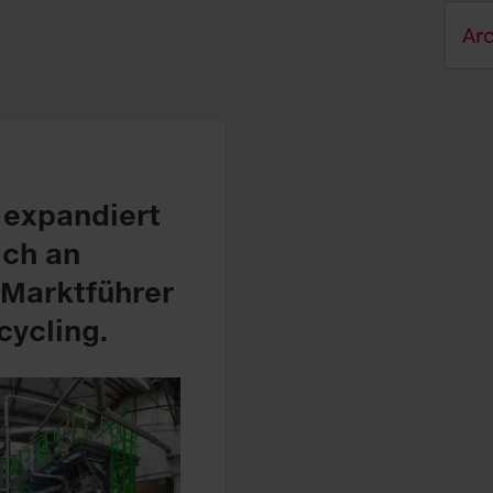
expandiert
ich an
Marktführer
cycling.