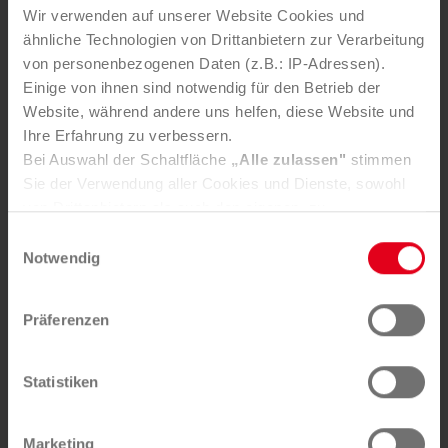
Gemeinde.
Wir verwenden auf unserer Website Cookies und
ähnliche Technologien von Drittanbietern zur Verarbeitung
von personenbezogenen Daten (z.B.: IP-Adressen).
Einige von ihnen sind notwendig für den Betrieb der
Website, während andere uns helfen, diese Website und
Ihre Erfahrung zu verbessern.
Bei Auswahl der Schaltfläche
„Alle zulassen"
stimmen
Sie der Verwendung aller Cookies und Dienste, sowohl
von Drittanbietern als auch den eigenen, zu.
In der Registerkarte
„Details“
haben Sie die Möglichkeit,
Einwilligungsauswahl
selbst zu entscheiden, welche Cookies-Setzung Sie
Notwendig
akzeptieren.
Selbstverständlich können Sie über Consent Button in
Präferenzen
der linken unteren Ecke die gesetzte Zustimmung
21. JUNI 2018
jederzeit widerrufen und Ihre Einstellungen verändern.
Kunststoffrecycling in Graz:
Nähere Informationen finden Sie in unserer
Statistiken
Upgrade to Zero Waste
Datenschutzerklärung
. Unser
Impressum
finden Sie
hier.
Marketing