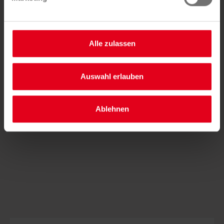
Saubermacher investiert rund 2 Millionen Euro in die
Sortieranlage für Kunststoffverpackungen in Puntigam.
Der Umweltpionier erhöht damit die Verwertungsquote
um etwa 20 Prozent, z.B. werden neben 14
Alle zulassen
verschiedenen Kunststofffraktionen nun auch
Aluminiumdosen und Getränkeverbundkartons
aussortiert.
Auswahl erlauben
Ablehnen