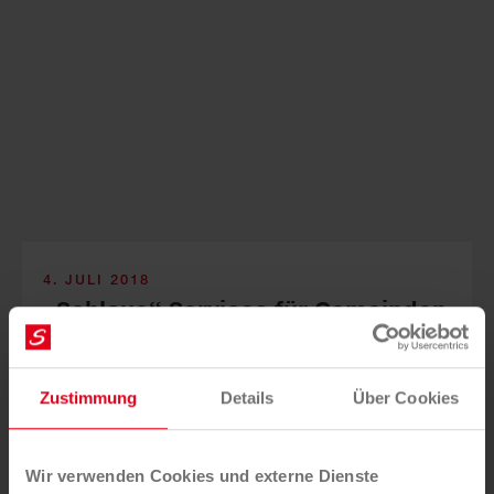
4. JULI 2018
„Schlaue“ Services für Gemeinden
und BürgerInnen
Zustimmung
Details
Über Cookies
Energie Steiermark und Saubermacher präsentierten ihr
Projekt „Smart Village“. Das Vorhaben beschäftigt sich
mit neuen (Bürger-)Services im Bereich Abfallentsorgung
Wir verwenden Cookies und externe Dienste
sowie umfassenden digitalen Anwendungen für die