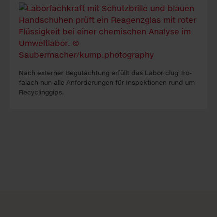
Nach ex­ter­ner Be­gutacht­ung erfüllt das La­bor clug Tro­
faiach nun alle An­forder­ung­en für In­spekt­ion­en rund um
Re­cyc­ling­gips.