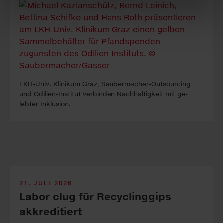
LKH-Univ. Kli­ni­kum Graz, Sauber­macher-Out­sour­cing
und Odilien-In­stitut ver­binden Nach­haltig­keit mit ge­
lebter In­klus­ion.
21. JULI 2026
Labor clug für Recyclinggips
akkreditiert