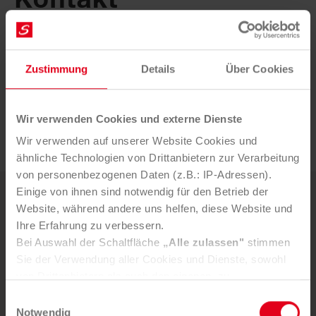
Bei Presseanfragen wenden Sie sich bitte an:
Zustimmung
Details
Über Cookies
Mag. Bernadette Triebl-Wurzenberger
b.triebl@saubermacher.at
+43 664 80598 1013
Wir verwenden Cookies und externe Dienste
Wir verwenden auf unserer Website Cookies und
ähnliche Technologien von Drittanbietern zur Verarbeitung
von personenbezogenen Daten (z.B.: IP-Adressen).
Einige von ihnen sind notwendig für den Betrieb der
Weitere News
Website, während andere uns helfen, diese Website und
Ihre Erfahrung zu verbessern.
Bei Auswahl der Schaltfläche
„Alle zulassen"
stimmen
5. AUGUST 2026
Sie der Verwendung aller Cookies und Dienste, sowohl
Mürztaler Sauber­macher bleibt
von Drittanbietern als auch den eigenen, zu.
starker Part­ner der Stadt
In der Registerkarte
„Details“
haben Sie die Möglichkeit,
Einwilligungsauswahl
selbst zu entscheiden, welche Cookies-Setzung Sie
Notwendig