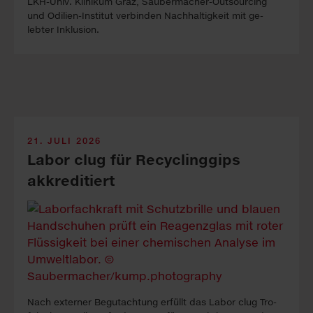
LKH-Univ. Kli­ni­kum Graz, Sauber­macher-Out­sour­cing
und Odilien-In­stitut ver­binden Nach­haltig­keit mit ge­
lebter In­klus­ion.
21. JULI 2026
Labor clug für Recyclinggips
akkreditiert
Nach ex­ter­ner Be­gutacht­ung erfüllt das La­bor clug Tro­