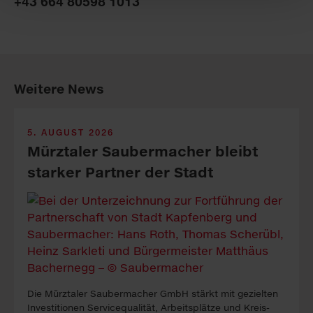
+43 664 80598 1013
Weitere News
5. AUGUST 2026
Mürztaler Sauber­macher bleibt
starker Part­ner der Stadt
Die Mürztaler Sauber­macher GmbH stärkt mit ge­zielten
In­vest­itionen Service­qualität, Arbeits­plätze und Kreis­