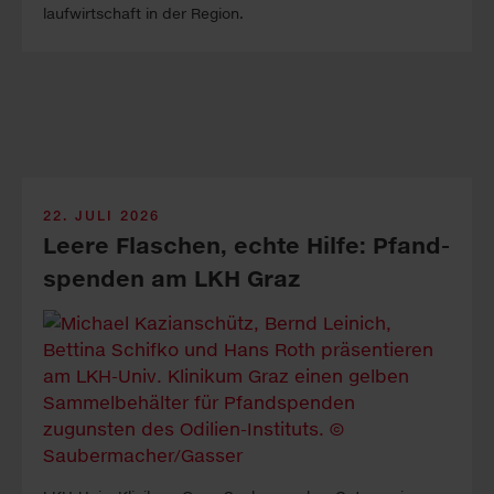
lauf­wirt­schaft in der Re­gion.
22. JULI 2026
Leere Fla­sch­en, echte Hil­fe: Pfand­
spen­den am LKH Graz