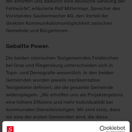
Wir erhoffen uns dadurch eine deutliche Senkung der
Fehlwürfe“, erläuterte Ralf Mittermayr, Sprecher des
Vorstandes Saubermacher AG, den Vorteil der
direkten Kommunikationsmöglichkeit zwischen
Gemeinde und BürgerInnen.
Geballte Power.
Die beiden steirischen Testgemeinden Feldkirchen
bei Graz und Riegersburg unterscheiden sich in
Topo- und Demografie wesentlich. In den beiden
Gemeinden wurden jeweils repräsentative
Testgebiete definiert, die die gesamte Gemeinde
widerspiegeln. „Wir erhoffen uns als Projektergebnis
eine höhere Effizienz und mehr Individualität bei
kommunalen Dienstleistungen. Wir sind stolz, dass
wir eine der ersten Gemeinden sind, die diese
smarten Lösungen testen können“, freute sich
Bürgermeister Erich Gosch (Feldkirchen bei Graz).