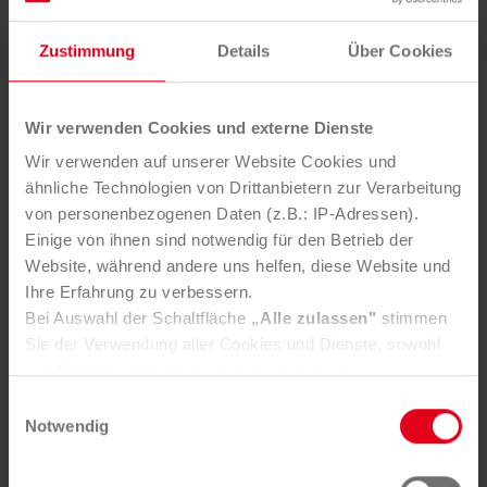
„Innovative Projekte dieser Art bauen die
Zustimmung
Details
Über Cookies
Spitzenposition der Steiermark weiter aus und tragen
wesentlich zum Umweltschutz, zur Sicherheit und
Kostensenkung in der Gemeinde bei“, ergänzte
Wir verwenden Cookies und externe Dienste
Bürgermeister Manfred Reisenhofer (Riegersburg).
Wichtige Projektpartner sind auch der Steirische
Wir verwenden auf unserer Website Cookies und
Abfallwirtschaftsverband sowie die Energie Graz. Mit
ähnliche Technologien von Drittanbietern zur Verarbeitung
von personenbezogenen Daten (z.B.: IP-Adressen).
TMatix, Denovo, Sloc und T-Mobile sind vier weitere
Einige von ihnen sind notwendig für den Betrieb der
innovative Unternehmen mit an Bord.
Website, während andere uns helfen, diese Website und
Ihre Erfahrung zu verbessern.
Bei Auswahl der Schaltfläche
„Alle zulassen"
stimmen
Pressetext zum Thema
Sie der Verwendung aller Cookies und Dienste, sowohl
von Drittanbietern als auch den eigenen, zu.
DOWNLOAD (PDF)
In der Registerkarte
„Details“
haben Sie die Möglichkeit,
Einwilligungsauswahl
selbst zu entscheiden, welche Cookies-Setzung Sie
Notwendig
akzeptieren.
Impressionen
Selbstverständlich können Sie über Consent Button in