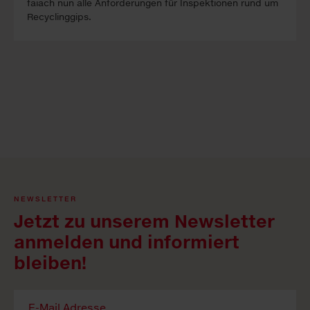
faiach nun alle An­forder­ung­en für In­spekt­ion­en rund um
Re­cyc­ling­gips.
NEWSLETTER
Jetzt zu unserem Newsletter
anmelden und informiert
bleiben!