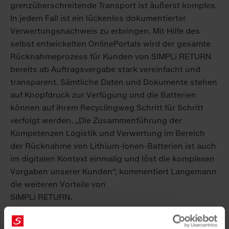
grenzüberschreitende Transport ist äußerst komplex.
In jedem Fall ist ein lückenlos dokumentierter
Verwertungsnachweis zu erbringen. Mit Hilfe des
selbst entwickelten OnlinePortals wird der gesamte
Rücknahmeprozess für Kunden von SIMPLi RETURN
bereits ab Auftragsvergabe stark vereinfacht und
transparent. Sämtliche Daten und Dokumente stehen
auf Knopfdruck zur Verfügung und die Batterien
können auf ihrem Recyclingweg Schritt für Schritt
verfolgt werden. „Die Zusammenführung der
Kompetenzen Logistik und Verwertung im Bereich
der Rücknahme von Lithium-Ionen-Batterien ist auch
im digitalen Kontext einmalig und löst die komplexen
Vorgaben unserer Kunden“, kommentiert Langemann
die weiteren Vorteile von
SIMPLi RETURN.
Weitere Informationen zu SIMPLi RETURN finden Sie