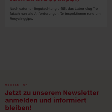
Nach ex­ter­ner Be­gutacht­ung erfüllt das La­bor clug Tro­
faiach nun alle An­forder­ung­en für In­spekt­ion­en rund um
Re­cyc­ling­gips.
NEWSLETTER
Jetzt zu unserem Newsletter
anmelden und informiert
bleiben!