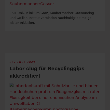
LKH-Univ. Kli­ni­kum Graz, Sauber­macher-Out­sour­cing
und Odilien-In­stitut ver­binden Nach­haltig­keit mit ge­
lebter In­klus­ion.
21. JULI 2026
Labor clug für Recyclinggips
akkreditiert