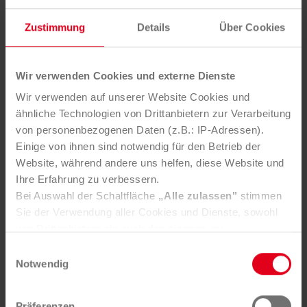
unter
www.simplireturn.com
.
Zustimmung
Details
Über Cookies
Pressetext zum Thema
Wir verwenden Cookies und externe Dienste
DOWNLOAD (PDF)
Wir verwenden auf unserer Website Cookies und
ähnliche Technologien von Drittanbietern zur Verarbeitung
von personenbezogenen Daten (z.B.: IP-Adressen).
Einige von ihnen sind notwendig für den Betrieb der
Website, während andere uns helfen, diese Website und
Ihre Erfahrung zu verbessern.
Bei Auswahl der Schaltfläche
„Alle zulassen"
stimmen
Sie der Verwendung aller Cookies und Dienste, sowohl
Kontakt
von Drittanbietern als auch den eigenen, zu.
In der Registerkarte
„Details“
haben Sie die Möglichkeit,
Einwilligungsauswahl
selbst zu entscheiden, welche Cookies-Setzung Sie
Notwendig
Bei Presseanfragen wenden Sie sich bitte an:
akzeptieren.
Selbstverständlich können Sie über Consent Button in
Mag. Bernadette Triebl-Wurzenberger
Präferenzen