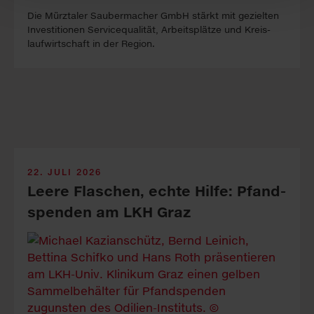
Die Mürztaler Sauber­macher GmbH stärkt mit ge­zielten
In­vest­itionen Service­qualität, Arbeits­plätze und Kreis­
lauf­wirt­schaft in der Re­gion.
22. JULI 2026
Leere Fla­sch­en, echte Hil­fe: Pfand­
spen­den am LKH Graz