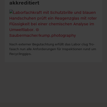
akkreditiert
Nach ex­ter­ner Be­gutacht­ung erfüllt das La­bor clug Tro­
faiach nun alle An­forder­ung­en für In­spekt­ion­en rund um
Re­cyc­ling­gips.