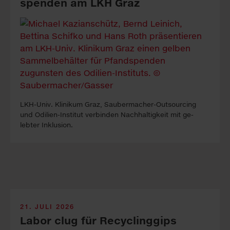
spen­den am LKH Graz
LKH-Univ. Kli­ni­kum Graz, Sauber­macher-Out­sour­cing
und Odilien-In­stitut ver­binden Nach­haltig­keit mit ge­
lebter In­klus­ion.
21. JULI 2026
Labor clug für Recyclinggips